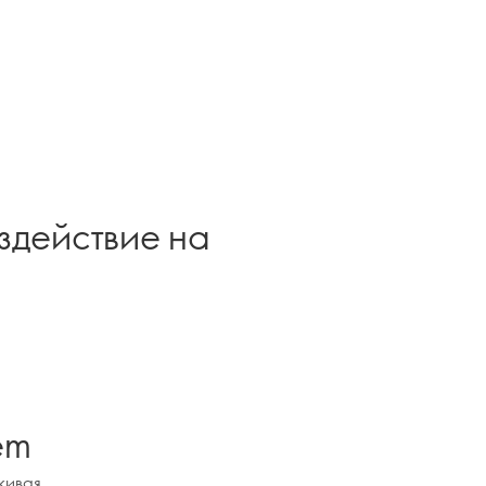
здействие на
em
живая