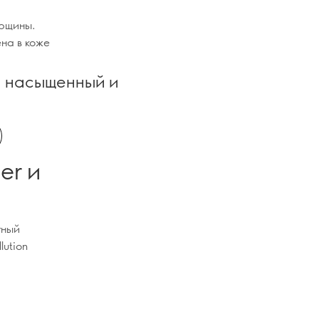
орщины.
ена в коже
: насыщенный и
er и
тный
lution