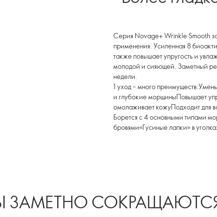
Серия Novage+ Wrinkle Smooth з
применения. Усиленная 8 биоакт
также повышает упругость и увла
молодой и сияющей. Заметный рез
недели.
1 уход – много преимуществ:Умен
и глубокие морщиныПовышает упр
омолаживает кожуПодходит для вс
Борется с 4 основными типами 
бровями«Гусиные лапки» в уголка
 ЗАМЕТНО СОКРАЩАЮТСЯ 