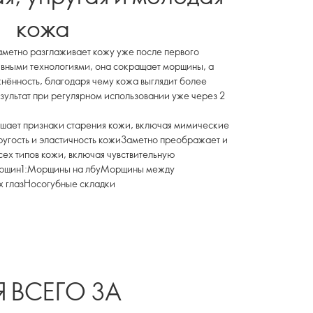
кожа
аметно разглаживает кожу уже после первого
ивными технологиями, она сокращает морщины, а
жнённость, благодаря чему кожа выглядит более
ультат при регулярном использовании уже через 2
ьшает признаки старения кожи, включая мимические
угость и эластичность кожиЗаметно преображает и
ех типов кожи, включая чувствительную
морщин1:Морщины на лбуМорщины между
х глазНосогубные складки
ВСЕГО ЗА