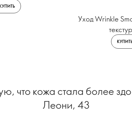
КУПИТЬ
Уход Wrinkle Smo
тексту
КУПИТ
ую, что кожа стала более зд
Леони, 43