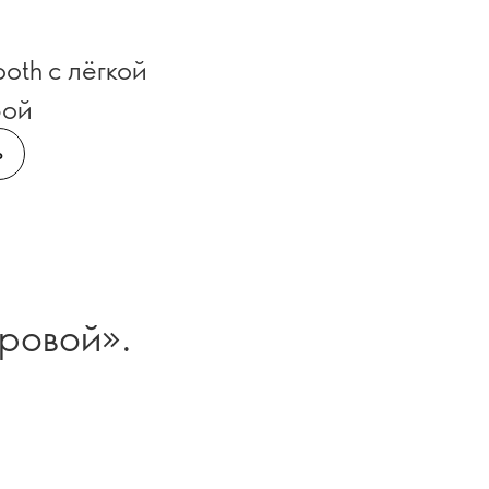
oth с лёгкой
рой
Ь
оровой».