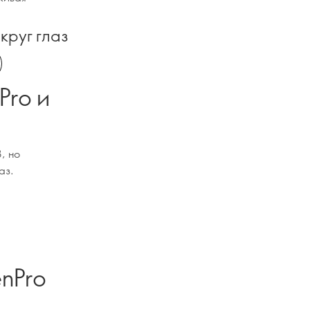
круг глаз
Pro и
, но
аз.
enPro