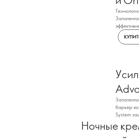
Технологи
Запатенто
эффективн
КУПИТ
Усил
Adva
Запатентов
барьер ко
System за
Ночные кре