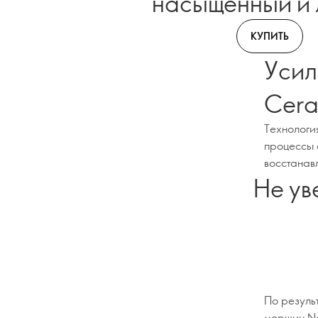
насыщенный и 
КУПИТЬ
Усил
Cera
Технологи
процессы 
восстанавл
Не ув
По резуль
морщин No