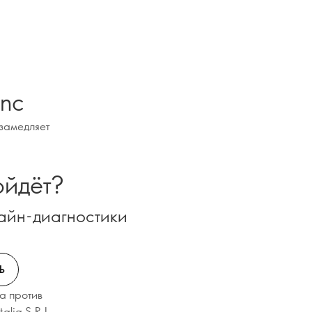
ync
 замедляет
ойдёт?
айн-диагностики
Ь
а против
lia S.R.L.