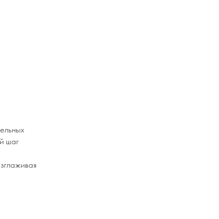
дельных
й шаг
азглаживая