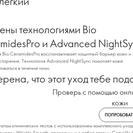
лёгкий
ены технологиями Bio
midesPro и Advanced NightS
я Bio CeramidesPro восстанавливает защитный барьер кожи и
старения. Технология Advanced NightSync помогает коже
иваться в течение ночи.
ерена, что этот уход тебе под
Проверь с помощью онл
кожи
ПОПРОБОВАТ
татам клинических тестов с использованием комплексного уход
vage+ Wrinkle Smooth, проводимых в лаборатории Complife Ita