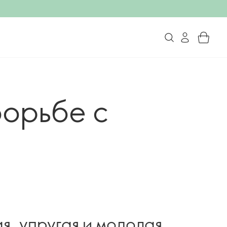
борьбе с
я, упругая и молодая