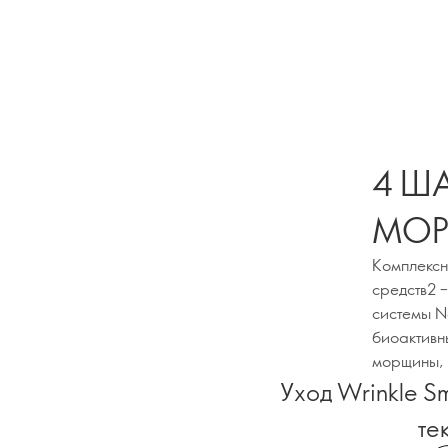
4 Ш
МО
Комплексн
средств2 
системы N
биоактивн
морщины, 
Уход Wrinkle S
те