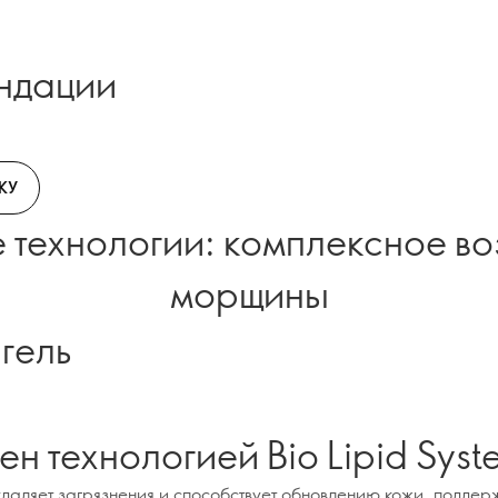
ндации
КУ
 технологии: комплексное во
морщины
гель
ен технологией Bio Lipid Syst
даляет загрязнения и способствует обновлению кожи, поддер