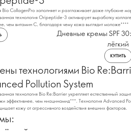
я Bio CollagenPro заполняет и разглаживает даже глубокие м
ванная технология Oripeptide-3 активирует выработку коллаг
ее, чем витамин С, благодаря чему кожа выглядит моложе****
Дневные кремы SPF 30
Ь
лёгкий
КУПИТЬ
ены технологиями Bio Re:Barri
nced Pollution System
анная технология Bio Re:Barrier укрепляет естественный защи
жи эффективнее, чем ниацинамид***. Технология Advanced Pol
щищает кожу от агрессивного воздействия внешних факторов.
мы: