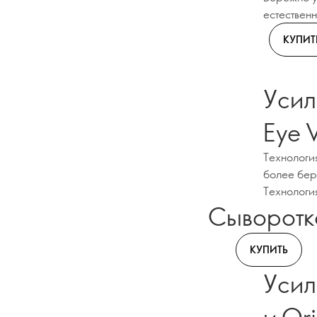
естествен
КУПИТ
Усил
Eye V
Технологи
более бере
Технология
Сыворотк
КУПИТЬ
Усил
и Or