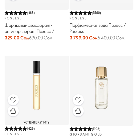
(
485
)
(
1560
)
POSSESS
POSSESS
Шариковый дезодорант-
Парфюмерная вода Позесс /
антиперспирант Позесс /
Possess
Possess
329.00 Сом
690.00 Сом
3 799.00 Сом
5 400.00 Сом
УСПЕЙТЕ КУПИТЬ
(
428
)
(
1106
)
POSSESS
GIORDANI GOLD