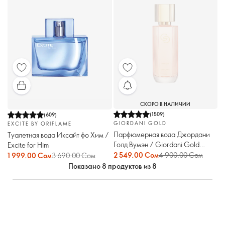
СКОРО В НАЛИЧИИ
(
1509
)
(
609
)
GIORDANI GOLD
EXCITE BY ORIFLAME
Парфюмерная вода Джордани
Туалетная вода Иксайт фо Хим /
Голд Вумэн / Giordani Gold
Excite for Him
Woman
2 549.00 Сом
4 900.00 Сом
1 999.00 Сом
3 690.00 Сом
Показано 8 продуктов из 8