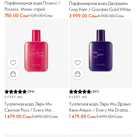
Парфюмерная вода Позесс /
Парфюмерная вода Джордани
Possess. Мини-спрей
Голд Уайт / Giordani Gold White
755.00 Сом
1 125.00 Сом
2 999.00 Сом
4 900.00 Сом
(
394
)
(
307
)
EVERY ME
EVERY ME
Туалетная вода Эври Ми
Туалетная вода Эври Ми Драма
Свитхат Роуз / Every Me
Квин Айрис / Every Me Drama
Sweetheart Rose
Queen Iris
1 479.00 Сом
3 690.00 Сом
1 479.00 Сом
3 690.00 Сом