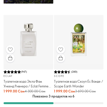
(
947
)
(
260
)
ECLAT
SCOPE
Туалетная вода Экла Фам
Туалетная вода Скоуп Ёс Ванде /
Уикенд Ривиера / Eclat Femme
Scope Earth Wonder
Weekend Riviera
1 999.00 Сом
4 300.00 Сом
1 999.00 Сом
3 690.00 Сом
Показано 3 продуктов из 6