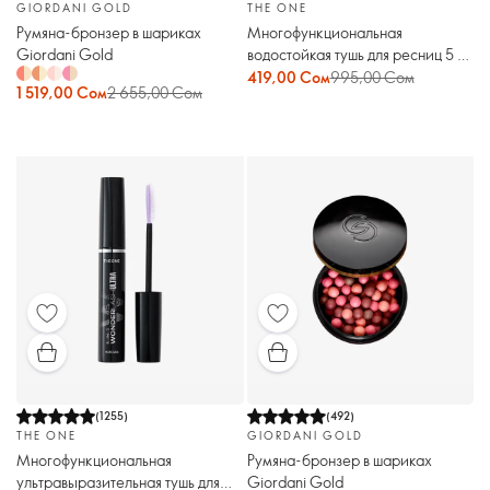
GIORDANI GOLD
THE ONE
Румяна-бронзер в шариках
Многофункциональная
Giordani Gold
водостойкая тушь для ресниц 5 в 1
THE ONE Wonderlash
419,00 Сом
995,00 Сом
1 519,00 Сом
2 655,00 Сом
(
1255
)
(
492
)
THE ONE
GIORDANI GOLD
Многофункциональная
Румяна-бронзер в шариках
ультравыразительная тушь для
Giordani Gold