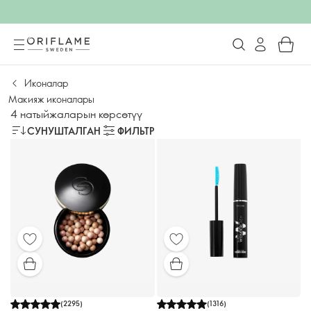
Иконалар
Макияж иконалары
4 натыйжаларын көрсөтүү
СУНУШТАЛГАН
ФИЛЬТР
(
2295
)
(
1316
)