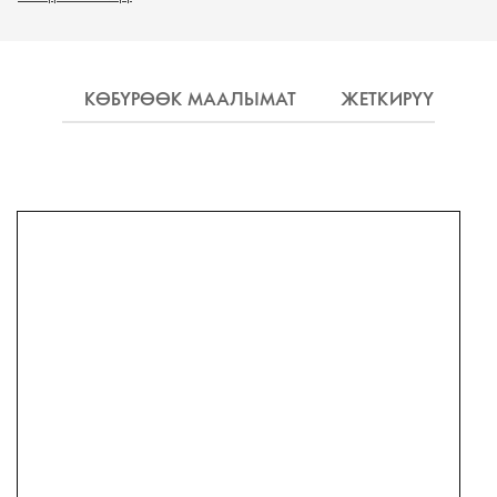
КӨБҮРӨӨК МААЛЫМАТ
ЖЕТКИРҮҮ