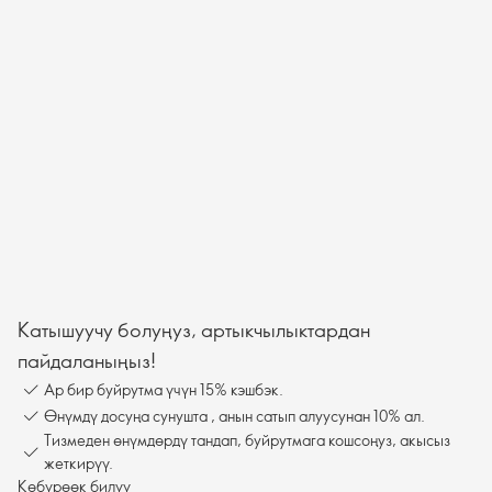
Катышуучу болуңуз, артыкчылыктардан
пайдаланыңыз!
Ар бир буйрутма үчүн 15% кэшбэк.
Өнүмдү досуңа сунушта , анын сатып алуусунан 10% ал.
Тизмеден өнүмдөрдү тандап, буйрутмага кошсоңуз, акысыз
жеткирүү.
Көбүрөөк билүү