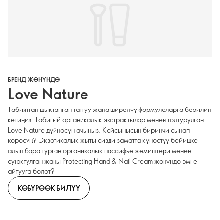
БРЕНД ЖӨНҮНДӨ
Love Nature
Табияттан шыктанган таттуу жана ширелүү формулаларга берилип
кетиңиз. Табигый органикалык экстрактылар менен толтурулган
Love Nature дүйнөсүн ачыңыз. Кайсынысын биринчи сынап
көрөсүң? Экзотикалык жыты сизди заматта күнөстүү бейишке
алып бара турган органикалык пассифье жемиштери менен
суюктулган жаңы Protecting Hand & Nail Cream жөнүндө эмне
айтууга болот?
КӨБҮРӨӨК БИЛҮҮ