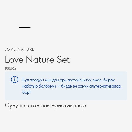
LOVE NATURE
Love Nature Set
155894
Бул продукт мындан ары жеткиликтүү эмес, бирок
кабатыр болбоңуз — бизде эң сонун альтернативалар
бар!
Сунушталган альтернативалар