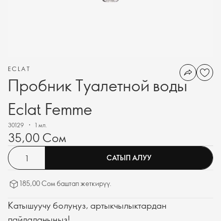
ECLAT
Пробник Туалетной воды
Eclat Femme
30129
1 мл.
35,00 Сом
САТЫП АЛУУ
185,00 Сом баштап жеткирүү.
Катышуучу болуңуз, артыкчылыктардан
пайдаланыңыз!