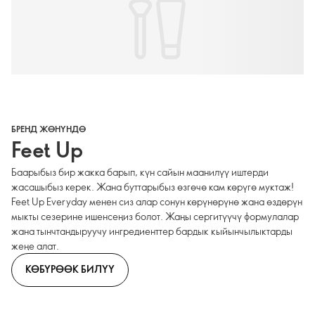
БРЕНД ЖӨНҮНДӨ
Feet Up
Баарыбыз бир жакка барып, күн сайын маанилүү иштерди
жасашыбыз керек. Жана буттарыбыз өзгөчө кам көрүгө муктаж!
Feet Up Everyday менен сиз алар сонун көрүнөрүнө жана өздөрүн
мыкты сезерине ишенсеңиз болот. Жаңы сергитүүчү формулалар
жана тынчтандыруучу ингредиенттер бардык кыйынчылыктарды
жеңе алат.
КӨБҮРӨӨК БИЛҮҮ