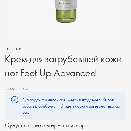
FEET UP
Крем для загрубевшей кожи
ног Feet Up Advanced
33027
75 мл.
Бул продукт мындан ары жеткиликтүү эмес, бирок
кабатыр болбоңуз — бизде эң сонун альтернативалар
бар!
Сунушталган альтернативалар