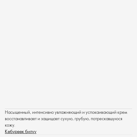
Насыщенный, интенсивно увлажняющий и успокаивающий крем
восстанавливает и защищает сухую, грубую, потрескавшуюся
кожу.
Көбүрөөк билүү