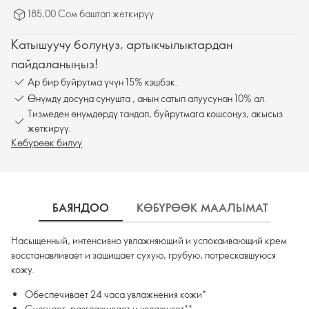
185,00 Сом баштап жеткирүү.
Катышуучу болуңуз, артыкчылыктардан
пайдаланыңыз!
Ар бир буйрутма үчүн 15% кэшбэк.
Өнүмдү досуңа сунушта , анын сатып алуусунан 10% ал.
Тизмеден өнүмдөрдү тандап, буйрутмага кошсоңуз, акысыз
жеткирүү.
Көбүрөөк билүү
БАЯНДОО
КӨБҮРӨӨК МААЛЫМАТ
К
Насыщенный, интенсивно увлажняющий и успокаивающий крем
восстанавливает и защищает сухую, грубую, потрескавшуюся
кожу.
Обеспечивает 24 часа увлажнения кожи*
Смягчает, разглаживает и увлажняет**