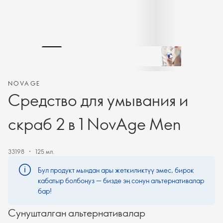
NOVAGE
Средство для умывания и
скраб 2 в 1 NovAge Men
33198
125 мл.
Бул продукт мындан ары жеткиликтүү эмес, бирок
кабатыр болбоңуз — бизде эң сонун альтернативалар
бар!
Сунушталган альтернативалар