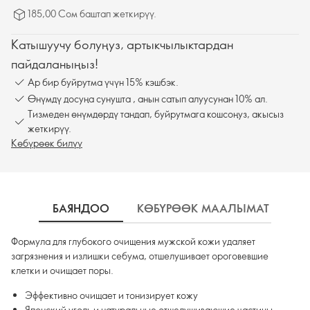
185,00 Сом баштап жеткирүү.
Катышуучу болуңуз, артыкчылыктардан
пайдаланыңыз!
Ар бир буйрутма үчүн 15% кэшбэк.
Өнүмдү досуңа сунушта , анын сатып алуусунан 10% ал.
Тизмеден өнүмдөрдү тандап, буйрутмага кошсоңуз, акысыз
жеткирүү.
Көбүрөөк билүү
БАЯНДОО
КӨБҮРӨӨК МААЛЫМАТ
К
Формула для глубокого очищения мужской кожи удаляет
загрязнения и излишки себума, отшелушивает ороговевшие
клетки и очищает поры.
Эффективно очищает и тонизирует кожу
Японский уголь и натуральные отшелушивающие частицы