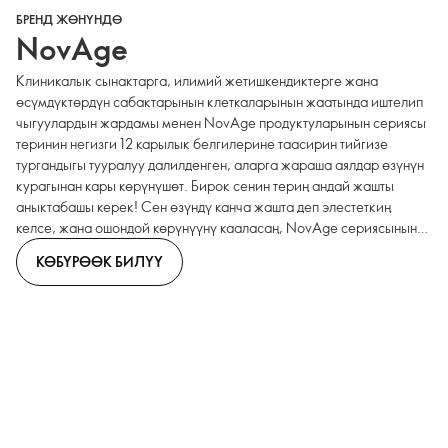
БРЕНД ЖӨНҮНДӨ
NovAge
Клиникалык сынактарга, илимий жетишкендиктерге жана
өсүмдүктөрдүн сабактарынын клеткаларынын жаатында иштелип
чыгуулардын жардамы менен NovAge продуктуларынын сериясы
теринин негизги 12 карылык белгилерине таасирин тийгизе
тургандыгы тууралуу далилденген, аларга жараша аялдар өзүнүн
курагынан кары көрүнүшөт. Бирок сенин териң андай жашты
аныктабашы керек! Сен өзүндү канча жашта деп элестеткиң
келсе, жана ошондой көрүнүүнү кааласаң, NovAge сериясынын
продуктуларынын арасынан өзүңдүн линейкаңды танда.
КӨБҮРӨӨК БИЛҮҮ