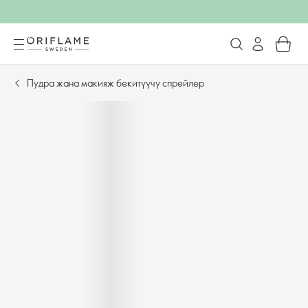
Пудра жана макияж бекитүүчү спрейлер