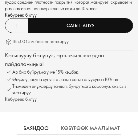
пудра средней плотности покрытия, которая матирует, скрывает и
разглаживает несовершенства кожи до 10 часов.
Көбүрөөк билүү
САТЫП АЛУУ
185,00 Сом баштап жеткирүү.
Катышуучу болуңуз, артыкчылыктардан
пайдаланыңыз!
Ар бир буйрутма үчүн 15% кэшбэк.
Өнүмдү досуңа сунушта , анын сатып алуусунан 10% ал.
Тизмеден өнүмдөрдү тандап, буйрутмага кошсоңуз, акысыз
жеткирүү.
Көбүрөөк билүү
БАЯНДОО
КӨБҮРӨӨК МААЛЫМАТ
К