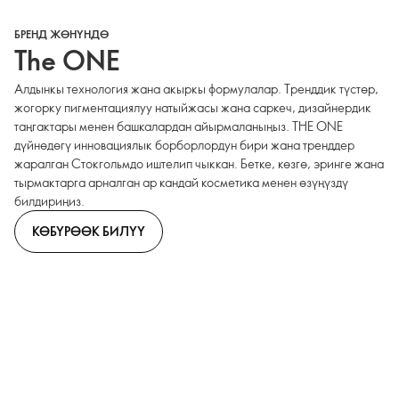
БРЕНД ЖӨНҮНДӨ
The ONE
Алдынкы технология жана акыркы формулалар. Тренддик түстөр,
жогорку пигментациялуу натыйжасы жана саркеч, дизайнердик
таңгактары менен башкалардан айырмаланыңыз. THE ONE
дүйнөдөгү инновациялык борборлордун бири жана тренддер
жаралган Стокгольмдо иштелип чыккан. Бетке, көзгө, эринге жана
тырмактарга арналган ар кандай косметика менен өзүңүздү
билдириңиз.
КӨБҮРӨӨК БИЛҮҮ