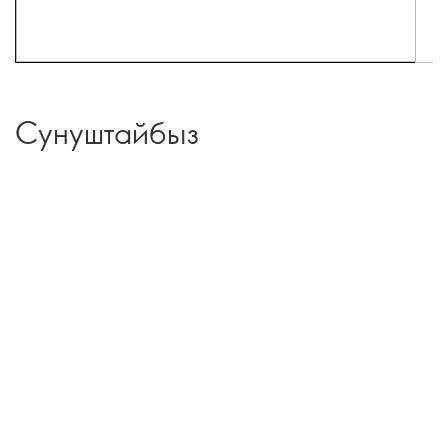
Сунуштайбыз