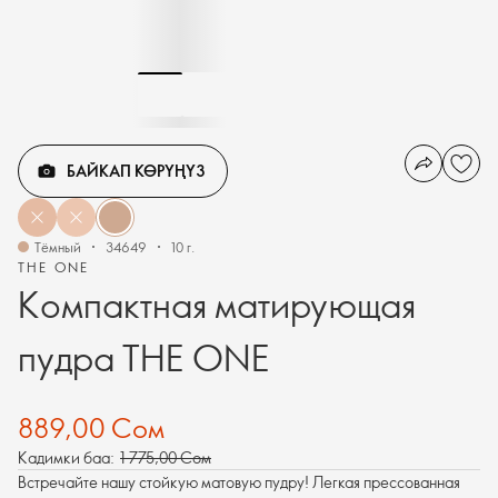
БАЙКАП КӨРҮҢҮЗ
Тёмный
34649
10 г.
THE ONE
Компактная матирующая
пудра THE ONE
889,00 Сом
Кадимки баа:
1 775,00 Сом
Встречайте нашу стойкую матовую пудру! Легкая прессованная