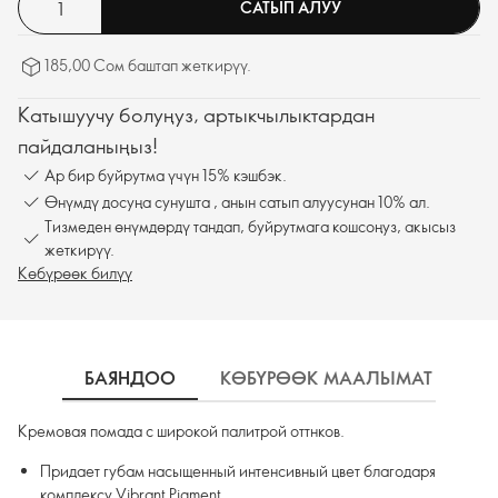
САТЫП АЛУУ
185,00 Сом баштап жеткирүү.
Катышуучу болуңуз, артыкчылыктардан
пайдаланыңыз!
Ар бир буйрутма үчүн 15% кэшбэк.
Өнүмдү досуңа сунушта , анын сатып алуусунан 10% ал.
Тизмеден өнүмдөрдү тандап, буйрутмага кошсоңуз, акысыз
жеткирүү.
Көбүрөөк билүү
БАЯНДОО
КӨБҮРӨӨК МААЛЫМАТ
К
Кремовая помада с широкой палитрой оттнков.
Придает губам насыщенный интенсивный цвет благодаря
комплексу Vibrant Pigment