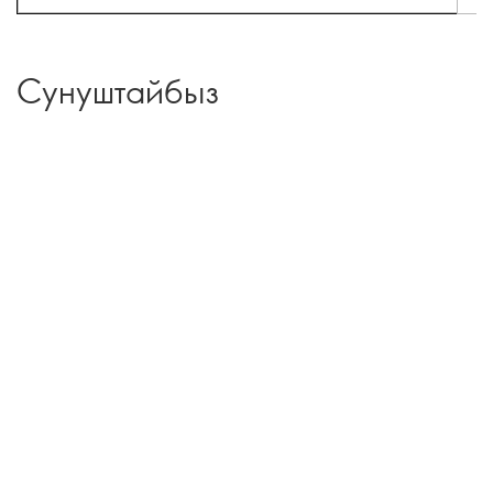
Сунуштайбыз