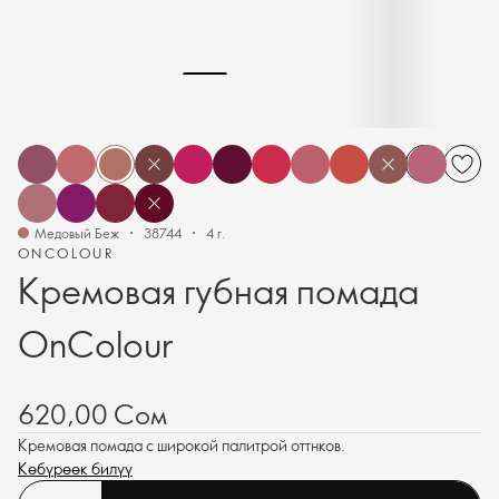
Медовый Беж
38744
4 г.
ONCOLOUR
Кремовая губная помада
OnColour
620,00 Сом
Кремовая помада с широкой палитрой оттнков.
Көбүрөөк билүү