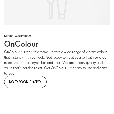
БРЕНД ЖӨНҮНДӨ
OnColour
OnColour is irresistible make-up with a wide range of vibrant colour
that instantly lifts your look. Get ready to treat yourself with curated
make-up for face, eyes, lips and nails. Vibrant colour, quality and
value that’s hard to resist. Get OnColour – it’s easy to use and easy
to love!
КӨБҮРӨӨК БИЛҮҮ