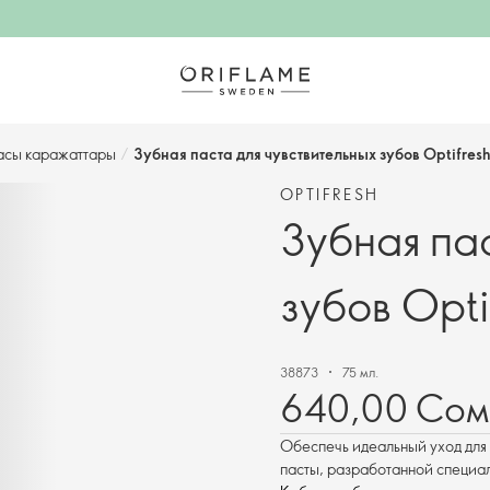
асы каражаттары
/
Зубная паста для чувствительных зубов Optifres
OPTIFRESH
Зубная пас
зубов Opti
38873
75 мл.
640,00 Сом
Обеспечь идеальный уход для 
пасты, разработанной специаль