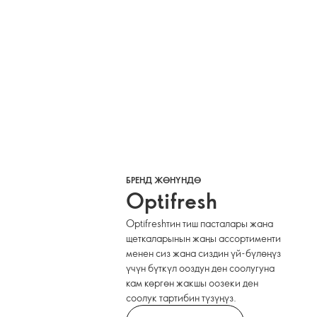
БРЕНД ЖӨНҮНДӨ
Optifresh
Optifreshтин тиш пасталары жана
щеткаларынын жаңы ассортименти
менен сиз жана сиздин үй-бүлөңүз
үчүн бүткүл ооздун ден соолугуна
кам көргөн жакшы оозеки ден
соолук тартибин түзүңүз.