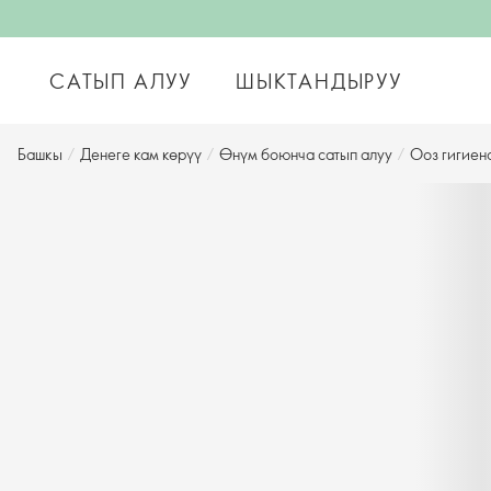
САТЫП АЛУУ
ШЫКТАНДЫРУУ
Башкы
/
Денеге кам көрүү
/
Өнүм боюнча сатып алуу
/
Ооз гигиен