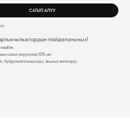
САТЫП АЛУУ
үү.
 артыкчылыктардан пайдаланыңыз!
 кэшбэк.
нын сатып алуусунан 10% ал.
п, буйрутмага кошсоңуз, акысыз жеткирүү.