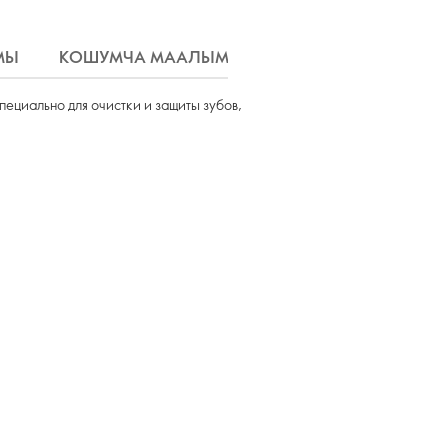
МЫ
КОШУМЧА МААЛЫМАТ
ЖЕТКИРҮҮ
пециально для очистки и защиты зубов,