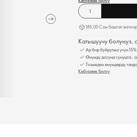
Көбүрөөк билүү
185,00 Сом баштап жеткир
Катышуучу болуңуз,
Ар бир буйрутма үчүн 15%
Өнүмдү досуңа сунушта , а
Тизмеден өнүмдөрдү танда
Көбүрөөк билүү