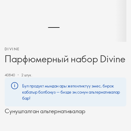
DIVINE
Парфюмерный набор Divine
40840
2 штук.
Бул продукт мындан ары жеткиликтүү эмес, бирок
кабатыр болбоңуз — бизде эң сонун альтернативалар
бар!
Сунушталган альтернативалар