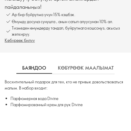
пайдаланыңыз!
Ар бир буйрутма үчүн 15% кэшбэк.
Өнүмдү досуңа сунушта , анын сатып алуусунан 10% ал.
Тизмеден өнүмдөрдү тандап, буйрутмага кошсоңуз, акысыз
жеткирүү.
Көбүрөөк билүү
БАЯНДОО
КӨБҮРӨӨК МААЛЫМАТ
К
Восхитительный подарок для тех, кто не привык довольствоваться
малым. В набор входит:
Парфюмерная вода Divine
Парфюмированный крем для рук Divine