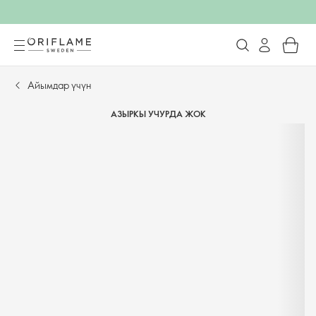
Айымдар үчүн
АЗЫРКЫ УЧУРДА ЖОК