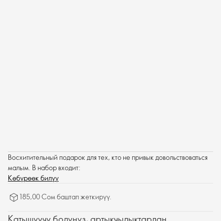
Восхитительный подарок для тех, кто не привык довольствоваться
малым. В набор входит:
Көбүрөөк билүү
185,00 Сом баштап жеткирүү.
Катышуучу болуңуз, артыкчылыктардан