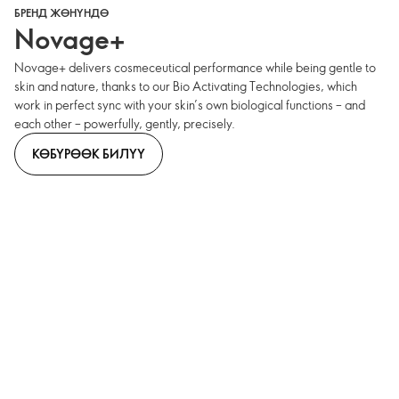
БРЕНД ЖӨНҮНДӨ
Novage+
Novage+ delivers cosmeceutical performance while being gentle to
skin and nature, thanks to our Bio Activating Technologies, which
work in perfect sync with your skin’s own biological functions – and
each other – powerfully, gently, precisely.
КӨБҮРӨӨК БИЛҮҮ