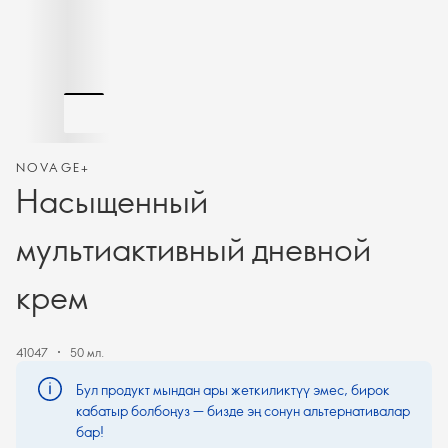
NOVAGE+
Насыщенный
мультиактивный дневной
крем
41047
50 мл.
Бул продукт мындан ары жеткиликтүү эмес, бирок
кабатыр болбоңуз — бизде эң сонун альтернативалар
бар!