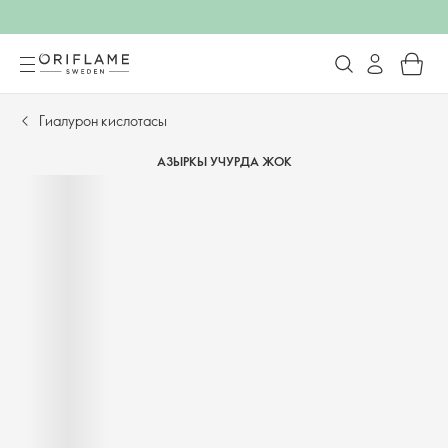
Гиалурон кислотасы
АЗЫРКЫ УЧУРДА ЖОК