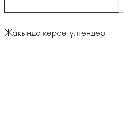
Жакында көрсөтүлгөндөр