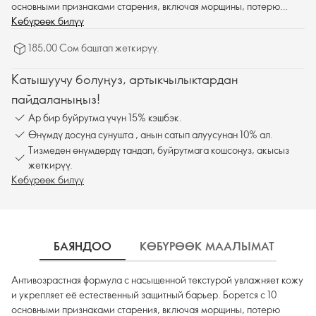
основными признаками старения, включая морщины, потерю
упругости, тусклый цвет лица и неровный тон.
Көбүрөөк билүү
185,00 Сом баштап жеткирүү.
Катышуучу болуңуз, артыкчылыктардан
пайдаланыңыз!
Ар бир буйрутма үчүн 15% кэшбэк.
Өнүмдү досуңа сунушта , анын сатып алуусунан 10% ал.
Тизмеден өнүмдөрдү тандап, буйрутмага кошсоңуз, акысыз
жеткирүү.
Көбүрөөк билүү
БАЯНДОО
КӨБҮРӨӨК МААЛЫМАТ
К
Антивозрастная формула с насыщенной текстурой увлажняет кожу
и укрепляет её естественный защитный барьер. Борется с 10
основными признаками старения, включая морщины, потерю