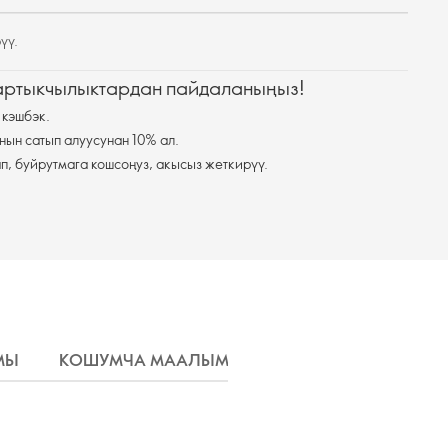
үү.
 артыкчылыктардан пайдаланыңыз!
 кэшбэк.
нын сатып алуусунан 10% ал.
п, буйрутмага кошсоңуз, акысыз жеткирүү.
МЫ
КОШУМЧА МААЛЫМАТ
ЖЕТКИРҮҮ