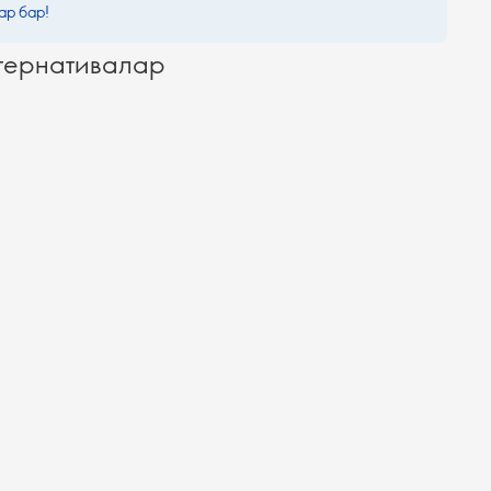
ар бар!
тернативалар