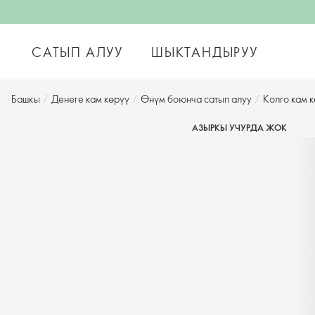
САТЫП АЛУУ
ШЫКТАНДЫРУУ
Башкы
/
Денеге кам көрүү
/
Өнүм боюнча сатып алуу
/
Колго кам 
АЗЫРКЫ УЧУРДА ЖОК