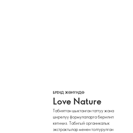
БРЕНД ЖӨНҮНДӨ
Love Nature
Табияттан шыктанган таттуу жана
ширелүү формулаларга берилип
кетиңиз. Табигый органикалык
экстрактылар менен толтурулган