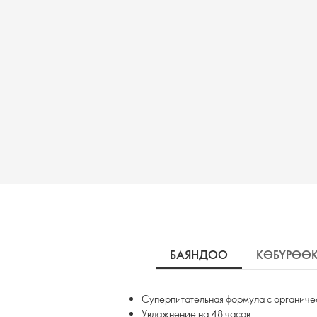
БАЯНДОО
КӨБҮРӨӨ
Суперпитательная формула с органич
Увлажнение на 48 часов