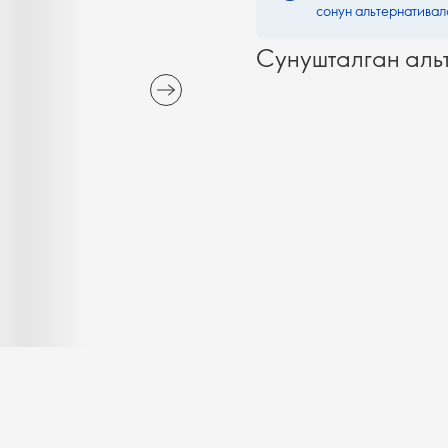
сонун альтернативал
Сунушталган аль