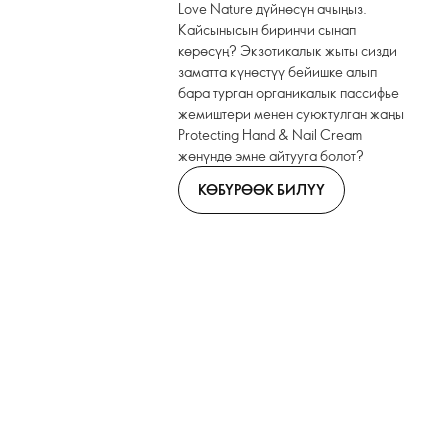
Love Nature дүйнөсүн ачыңыз.
Кайсынысын биринчи сынап
көрөсүң? Экзотикалык жыты сизди
заматта күнөстүү бейишке алып
бара турган органикалык пассифье
жемиштери менен суюктулган жаңы
Protecting Hand & Nail Cream
жөнүндө эмне айтууга болот?
КӨБҮРӨӨК БИЛҮҮ