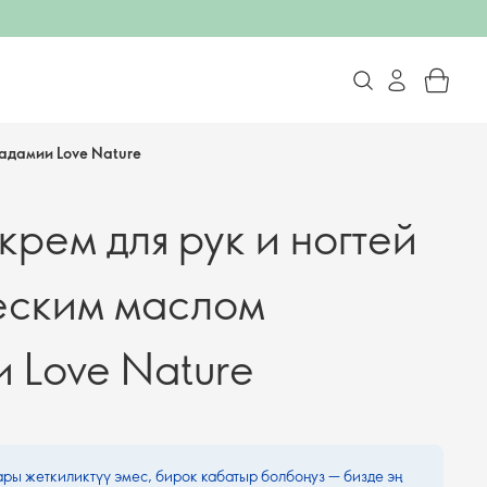
кадамии Love Nature
рем для рук и ногтей
еским маслом
 Love Nature
ары жеткиликтүү эмес, бирок кабатыр болбоңуз — бизде эң