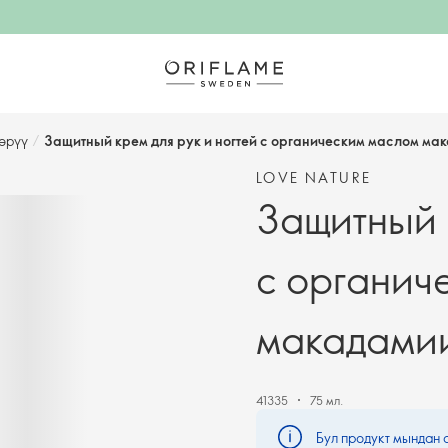
көрүү
/
Защитный крем для рук и ногтей с органическим маслом ма
LOVE NATURE
Защитный к
с органич
макадамии
41335
75 мл.
Бул продукт мындан 