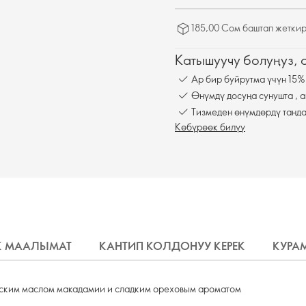
185,00 Сом баштап жеткир
Катышуучу болуңуз,
Ар бир буйрутма үчүн 15%
Өнүмдү досуңа сунушта , а
Тизмеден өнүмдөрдү танда
Көбүрөөк билүү
К МААЛЫМАТ
КАНТИП КОЛДОНУУ КЕРЕК
КУРА
еским маслом макадамии и сладким ореховым ароматом