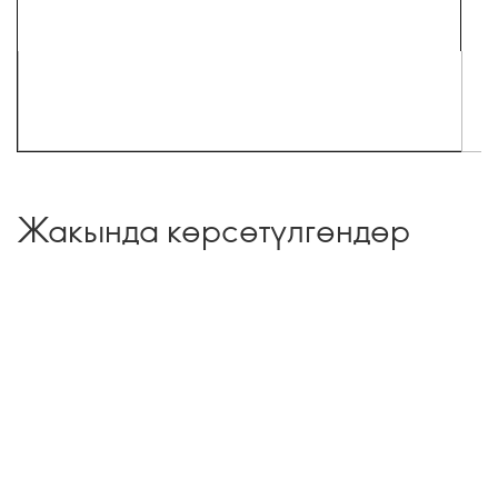
Жакында көрсөтүлгөндөр