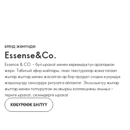
БРЕНД ЖӨНҮНДӨ
Essense&Co.
Essence & CO. – бул ырахат менен көркөмдүктүн аралашкан
жери. Табигый эфир майлары, люкс текстуралар жана татаал
жыпар жыттар менен жасалган ар бир продукт сиздин күнүмдүк
жашооңузду сенсордук ритуалга айлантат. Эң кызыктуу жыпар
жыттар менен толтурулган эң акыркы коллекцияны ачыңыз –
териге ырахат, сезимдерге ырахат.
КӨБҮРӨӨК БИЛҮҮ