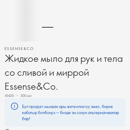
ESSENSE&CO.
Жидкое мыло для рук и тела
со сливой и миррой
Essense&Co.
41420
300 мл.
Бул продукт мындан ары жеткиликтүү эмес, бирок
кабатыр болбоңуз — бизде эң сонун альтернативалар
бар!