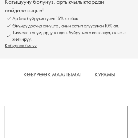
Катышуучу болуңуз, артыкчылыктардан
пайдаланыңыз!
Ар бир буйрутма үчүн 15% кэшбэк.
Өнүмдү досуңа сунушта , анын сатып алуусунан 10% ал.
Тизмеден өнүмдөрдү тандап, буйрутмага кошсоңуз, акысыз
жеткирүү.
Көбүрөөк билүү
КӨБҮРӨӨК МААЛЫМАТ
КУРАМЫ
КО