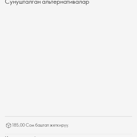
Сунушталган альтернативалар
185,00 Сом баштап жеткирүү.