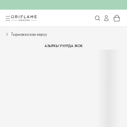
Тырмакка кам көрүү
АЗЫРКЫ УЧУРДА ЖОК