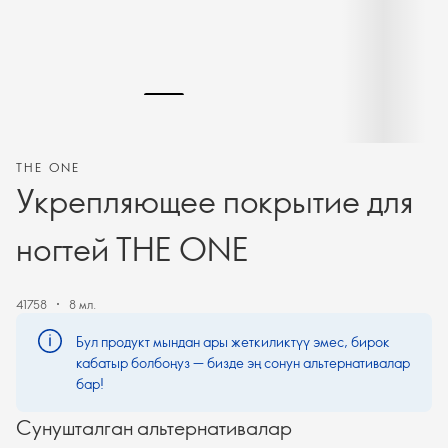
THE ONE
Укрепляющее покрытие для
ногтей THE ONE
41758
8 мл.
Бул продукт мындан ары жеткиликтүү эмес, бирок
кабатыр болбоңуз — бизде эң сонун альтернативалар
бар!
Сунушталган альтернативалар