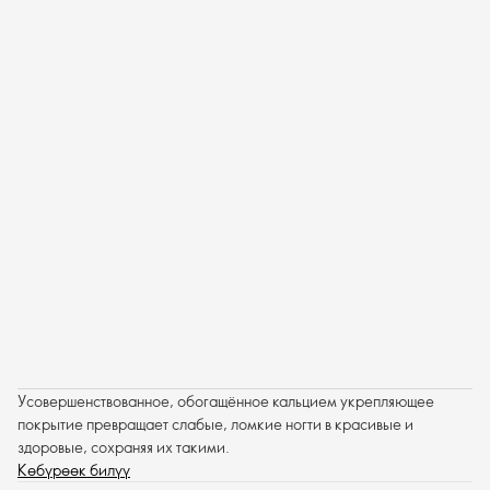
Усовершенствованное, обогащённое кальцием укрепляющее
покрытие превращает слабые, ломкие ногти в красивые и
здоровые, сохраняя их такими.
Көбүрөөк билүү