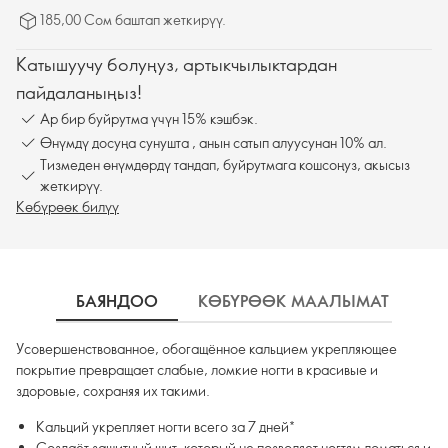
185,00 Сом баштап жеткирүү.
Катышуучу болуңуз, артыкчылыктардан
пайдаланыңыз!
Ар бир буйрутма үчүн 15% кэшбэк.
Өнүмдү досуңа сунушта , анын сатып алуусунан 10% ал.
Тизмеден өнүмдөрдү тандап, буйрутмага кошсоңуз, акысыз
жеткирүү.
Көбүрөөк билүү
БАЯНДОО
КӨБҮРӨӨК МААЛЫМАТ
К
Усовершенствованное, обогащённое кальцием укрепляющее
покрытие превращает слабые, ломкие ногти в красивые и
здоровые, сохраняя их такими.
Кальций укрепляет ногти всего за 7 дней*
Создаёт защитный щит, который не позволяет ногтям ломаться и