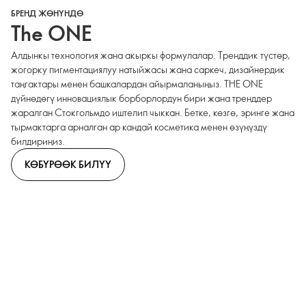
БРЕНД ЖӨНҮНДӨ
The ONE
Алдынкы технология жана акыркы формулалар. Тренддик түстөр,
жогорку пигментациялуу натыйжасы жана саркеч, дизайнердик
таңгактары менен башкалардан айырмаланыңыз. THE ONE
дүйнөдөгү инновациялык борборлордун бири жана тренддер
жаралган Стокгольмдо иштелип чыккан. Бетке, көзгө, эринге жана
тырмактарга арналган ар кандай косметика менен өзүңүздү
билдириңиз.
КӨБҮРӨӨК БИЛҮҮ