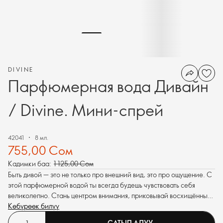
DIVINE
Парфюмерная вода Дивайн
/ Divine. Мини-спрей
42041
8 мл.
755,00 Сом
Кадимки баа:
1 125,00 Сом
Быть дивой — это не только про внешний вид, это про ощущение. С
этой парфюмерной водой ты всегда будешь чувствовать себя
великолепно. Стань центром внимания, приковывай восхищённые
взгляды. Основная нота — букет лилии и фрезии, который
Көбүрөөк билүү
распускается в самом сердце аромата, окутывая аурой
САТЫП АЛУУ