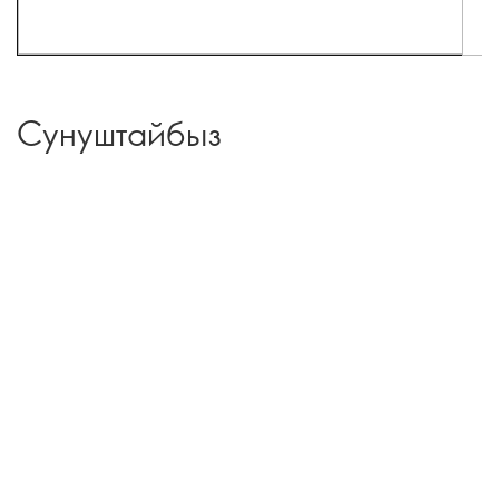
Сунуштайбыз