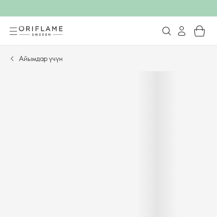
Айымдар үчүн