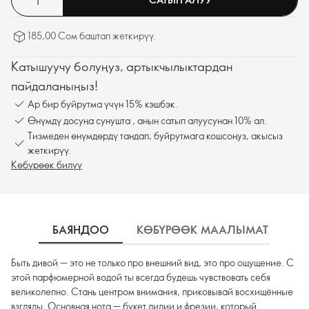
женственности. Гармония сладких, пудровых и пряных нот добавит
немного шика твоему образу.
185,00 Сом баштап жеткирүү.
Катышуучу болуңуз, артыкчылыктардан
пайдаланыңыз!
Ар бир буйрутма үчүн 15% кэшбэк.
Өнүмдү досуңа сунушта , анын сатып алуусунан 10% ал.
Тизмеден өнүмдөрдү тандап, буйрутмага кошсоңуз, акысыз
жеткирүү.
Көбүрөөк билүү
БАЯНДОО
КӨБҮРӨӨК МААЛЫМАТ
К
Быть дивой — это не только про внешний вид, это про ощущение. С
этой парфюмерной водой ты всегда будешь чувствовать себя
великолепно. Стань центром внимания, приковывай восхищённые
взгляды. Основная нота — букет лилии и фрезии, который