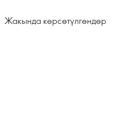
Жакында көрсөтүлгөндөр