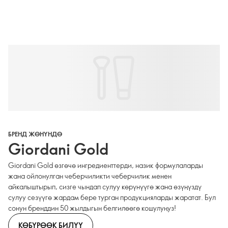
БРЕНД ЖӨНҮНДӨ
Giordani Gold
Giordani Gold өзгөчө ингредиенттерди, назик формулаларды
жана ойлонулган чеберчиликти чеберчилик менен
айкалыштырып, сизге чындап сулуу көрүнүүгө жана өзүңүздү
сулуу сезүүгө жардам бере турган продукцияларды жаратат. Бул
сонун бренддин 50 жылдыгын белгилөөгө кошулуңуз!
КӨБҮРӨӨК БИЛҮҮ