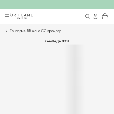
Тоналдык, BB жана CC кремдер​
КАМПАДА ЖОК