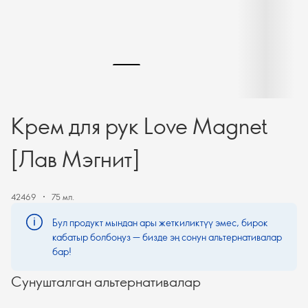
Крем для рук Love Magnet
[Лав Мэгнит]
42469
75 мл.
Бул продукт мындан ары жеткиликтүү эмес, бирок
кабатыр болбоңуз — бизде эң сонун альтернативалар
бар!
Сунушталган альтернативалар