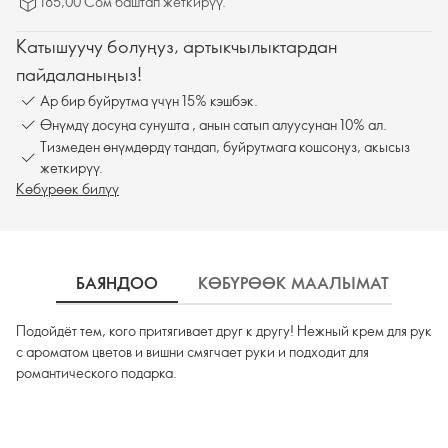
185,00 Сом баштап жеткирүү.
Катышуучу болуңуз, артыкчылыктардан
пайдаланыңыз!
Ар бир буйрутма үчүн 15% кэшбэк.
Өнүмдү досуңа сунушта , анын сатып алуусунан 10% ал.
Тизмеден өнүмдөрдү тандап, буйрутмага кошсоңуз, акысыз
жеткирүү.
Көбүрөөк билүү
БАЯНДОО
КӨБҮРӨӨК МААЛЫМАТ
К
Подойдёт тем, кого притягивает друг к другу! Нежный крем для рук
с ароматом цветов и вишни смягчает руки и подходит для
романтического подарка.