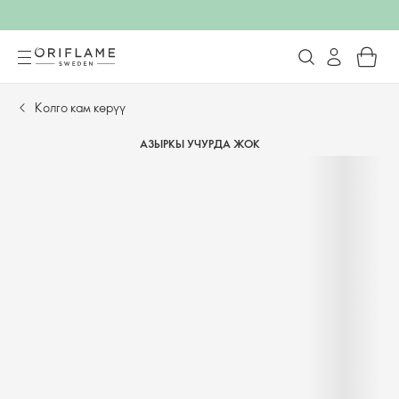
Колго кам көрүү
АЗЫРКЫ УЧУРДА ЖОК