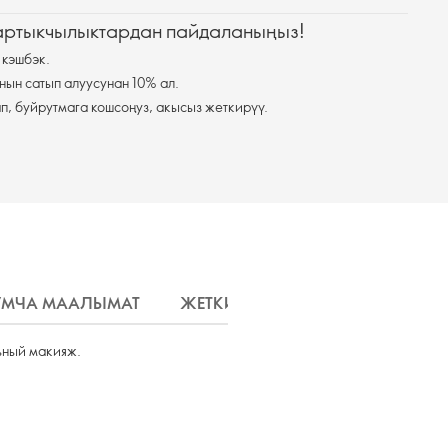
 артыкчылыктардан пайдаланыңыз!
 кэшбэк.
нын сатып алуусунан 10% ал.
п, буйрутмага кошсоңуз, акысыз жеткирүү.
МЧА МААЛЫМАТ
ЖЕТКИРҮҮ
ьный макияж.