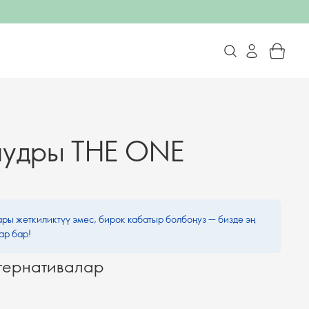
 пудры THE ONE
ары жеткиликтүү эмес, бирок кабатыр болбоңуз — бизде эң
ар бар!
тернативалар