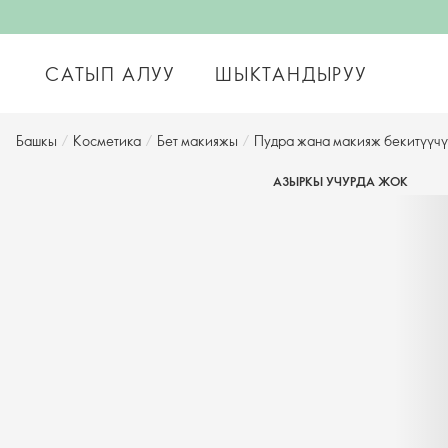
САТЫП АЛУУ
ШЫКТАНДЫРУУ
Башкы
/
Косметика
/
Бет макияжы
/
Пудра жана макияж бекитүүчү
АЗЫРКЫ УЧУРДА ЖОК