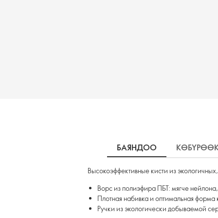
БАЯНДОО
КӨБҮРӨӨ
Высокоэффективные кисти из экологичных
Ворс из полиэфира ПБТ: мягче нейлона,
Плотная набивка и оптимальная форма 
Ручки из экологически добываемой се