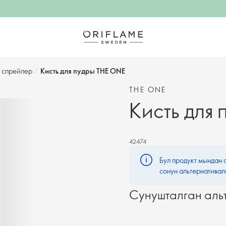
 спрейлер
/
Кисть для пудры THE ONE
THE ONE
Кисть для
42474
Бул продукт мындан 
сонун альтернативал
Сунушталган аль