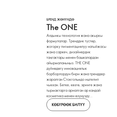
БРЕНД ЖӨНҮНДӨ
The ONE
Алдынкы технология жана акыркы
формулалар. Тренддик түстөр,
жогорку пигментациялуу натыйжасы
жана саркеч, дизайнердик
таңгактары менен башкалардан
айырмаланыңыз. THE ONE
дүйнөдөгү инновациялык
борборлордун бири жана тренддер
жаралган Стокгольмдо иштелип
чыккан. Бетке, көзгө, эринге жана
тырмактарга арналган ар кандай
косметика менен өзүңүздү
билдириңиз.
КӨБҮРӨӨК БИЛҮҮ