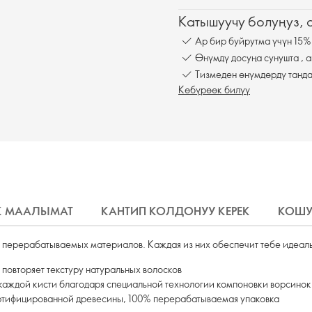
Катышуучу болуңуз,
Ар бир буйрутма үчүн 15%
Өнүмдү досуңа сунушта , а
Тизмеден өнүмдөрдү танда
Көбүрөөк билүү
К МААЛЫМАТ
КАНТИП КОЛДОНУУ КЕРЕК
КОШУ
, перерабатываемых материалов. Каждая из них обеспечит тебе идеал
 повторяет текстуру натуральных волосков
каждой кисти благодаря специальной технологии компоновки ворсинок
ртифицированной древесины, 100% перерабатываемая упаковка