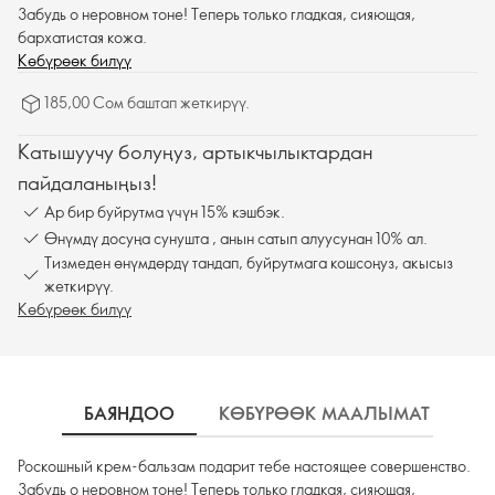
Забудь о неровном тоне! Теперь только гладкая, сияющая,
бархатистая кожа.
Көбүрөөк билүү
185,00 Сом баштап жеткирүү.
Катышуучу болуңуз, артыкчылыктардан
пайдаланыңыз!
Ар бир буйрутма үчүн 15% кэшбэк.
Өнүмдү досуңа сунушта , анын сатып алуусунан 10% ал.
Тизмеден өнүмдөрдү тандап, буйрутмага кошсоңуз, акысыз
жеткирүү.
Көбүрөөк билүү
БАЯНДОО
КӨБҮРӨӨК МААЛЫМАТ
К
Роскошный крем-бальзам подарит тебе настоящее совершенство.
Забудь о неровном тоне! Теперь только гладкая, сияющая,