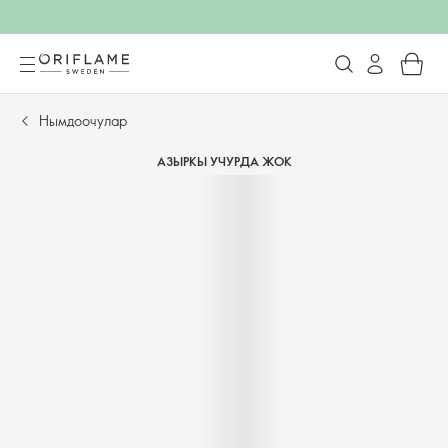
Нымдоочулар
АЗЫРКЫ УЧУРДА ЖОК