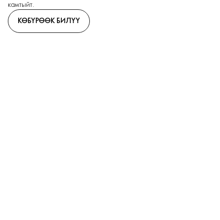
камтыйт.
КӨБҮРӨӨК БИЛҮҮ