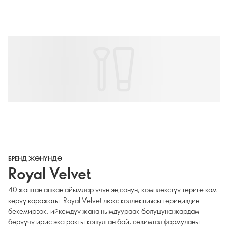
БРЕНД ЖӨНҮНДӨ
Royal Velvet
40 жаштан ашкан айымдар үчүн эң сонун, комплекстүү териге кам
көрүү каражаты. Royal Velvet люкс коллекциясы териңиздин
бекемирээк, ийкемдүү жана нымдуураак болушуна жардам
берүүчү ирис экстракты кошулган бай, сезимтал формуланы