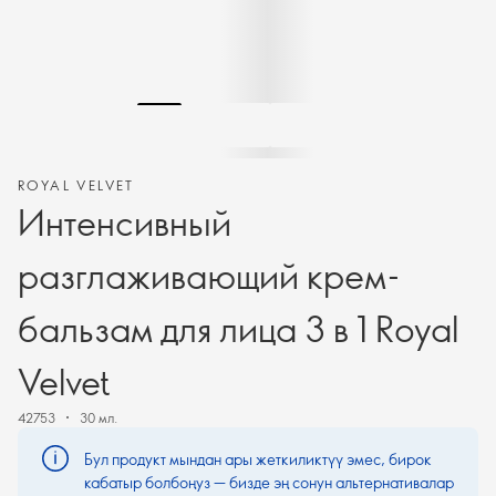
ROYAL VELVET
Интенсивный
разглаживающий крем-
бальзам для лица 3 в 1 Royal
Velvet
42753
30 мл.
Бул продукт мындан ары жеткиликтүү эмес, бирок
кабатыр болбоңуз — бизде эң сонун альтернативалар