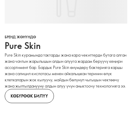
БРЕНД ЖӨНҮНДӨ
Pure Skin
Pure Skin курамында тактарды жана кара чекиттерди бутага алган
жана чачтын жарылышын алдын алууга жардам берүүчү кеңири
ассортимент бар. Бардык Pure Skin өнүмдөрү бактерияга каршы
жана салицил кислотасы менен айкалышкан теринин өлүк
клеткаларын жок кылуучу, майдын бөлүнүп чыгышын чектөөчү
жана жылтылданууну алдын алуу үчүн аныктоочу технологияга ээ.
КӨБҮРӨӨК БИЛҮҮ