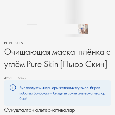
PURE SKIN
Очищающая маска-плёнка с
углём Pure Skin [Пьюэ Скин]
42881
50 мл.
Бул продукт мындан ары жеткиликтүү эмес, бирок
кабатыр болбоңуз — бизде эң сонун альтернативалар
бар!
Сунушталган альтернативалар