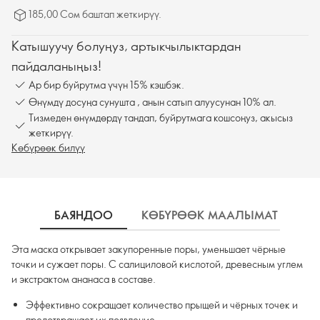
185,00 Сом баштап жеткирүү.
Катышуучу болуңуз, артыкчылыктардан
пайдаланыңыз!
Ар бир буйрутма үчүн 15% кэшбэк.
Өнүмдү досуңа сунушта , анын сатып алуусунан 10% ал.
Тизмеден өнүмдөрдү тандап, буйрутмага кошсоңуз, акысыз
жеткирүү.
Көбүрөөк билүү
БАЯНДОО
КӨБҮРӨӨК МААЛЫМАТ
К
Эта маска открывает закупоренные поры, уменьшает чёрные
точки и сужает поры. С салициловой кислотой, древесным углем
и экстрактом ананаса в составе.
Эффективно сокращает количество прыщей и чёрных точек и
предотвращает их появление