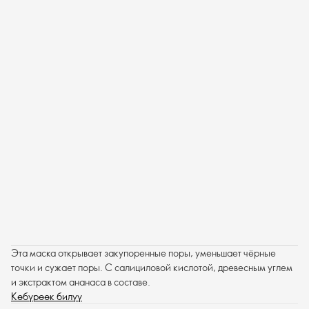
Эта маска открывает закупоренные поры, уменьшает чёрные
точки и сужает поры. С салициловой кислотой, древесным углем
и экстрактом ананаса в составе.
Көбүрөөк билүү