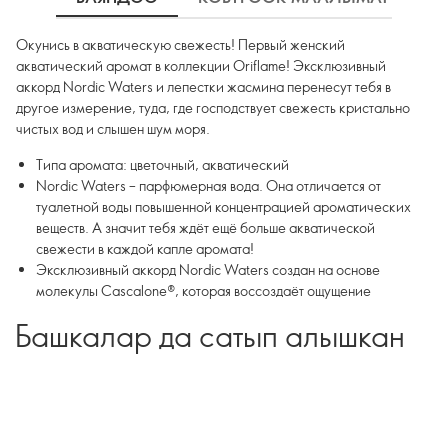
Окунись в акватическую свежесть! Первый женский
акватический аромат в коллекции Oriflame! Эксклюзивный
аккорд Nordic Waters и лепестки жасмина пеpенесут тебя в
другое измерение, туда, где господствует свежесть кристально
чистых вод и слышен шум моря.
Типа аромата: цветочный, акватический
Nordic Waters – парфюмерная вода. Она отличается от
туалетной воды повышенной концентрацией ароматических
веществ. А значит тебя ждёт ещё больше акватической
свежести в каждой капле аромата!
Эксклюзивный аккорд Nordic Waters создан на основе
молекулы Cascalone®, которая воссоздаёт ощущение
освежающих капель воды на горячей коже. Бодрящая лёгкость
Башкалар да сатып алышкан
фруктовых полутонов и минеральных нюансов океанической
молекулы усилена в женском аромате нотой искрящегося
лимона.