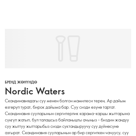
БРЕНД ЖӨНҮНДӨ
Nordic Waters
Скандинавиядагы суу менен болгон мамилеси терең. Ар дайым
өзгөрүп турат, бирок дайыма бар. Суу сизди өзүнө тартат.
Скандинавия сууларынын сергитерлик карама-каршы жыттарына
сүңгүп жатып, бул талашсыз байланышты ачыңыз – биздин жандуу
суу жыттуу жыттарыбыз сизди суктандыруучу суу дүйнөсүнө
азгырат. Скандинавия сууларынын ар бир сергиткен чачуусу, суу