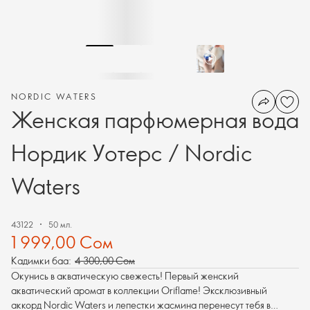
NORDIC WATERS
Женская парфюмерная вода
Нордик Уотерс / Nordic
Waters
43122
50 мл.
1 999,00 Сом
Кадимки баа:
4 300,00 Сом
Окунись в акватическую свежесть! Первый женский
акватический аромат в коллекции Oriflame! Эксклюзивный
аккорд Nordic Waters и лепестки жасмина пеpенесут тебя в