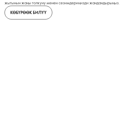
жытынын жаңы толкуну менен сезимдериңизди жандандырыңыз.
КӨБҮРӨӨК БИЛҮҮ