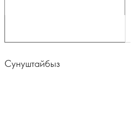
Сунуштайбыз