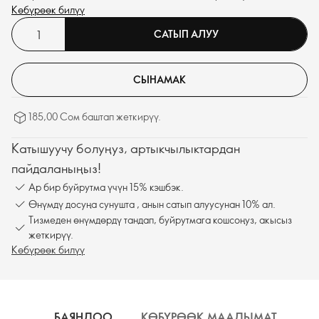
другое измерение, туда, где господствует свежесть кристально
Көбүрөөк билүү
чистых вод и слышен шум моря.
САТЫП АЛУУ
СЫНАМАК
185,00 Сом баштап жеткирүү.
Катышуучу болуңуз, артыкчылыктардан
пайдаланыңыз!
Ар бир буйрутма үчүн 15% кэшбэк.
Өнүмдү досуңа сунушта , анын сатып алуусунан 10% ал.
Тизмеден өнүмдөрдү тандап, буйрутмага кошсоңуз, акысыз
жеткирүү.
Көбүрөөк билүү
БАЯНДОО
КӨБҮРӨӨК МААЛЫМАТ
К