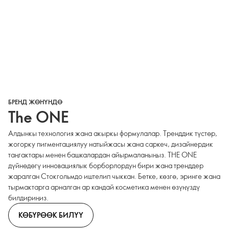
БРЕНД ЖӨНҮНДӨ
The ONE
Алдынкы технология жана акыркы формулалар. Тренддик түстөр,
жогорку пигментациялуу натыйжасы жана саркеч, дизайнердик
таңгактары менен башкалардан айырмаланыңыз. THE ONE
дүйнөдөгү инновациялык борборлордун бири жана тренддер
жаралган Стокгольмдо иштелип чыккан. Бетке, көзгө, эринге жана
тырмактарга арналган ар кандай косметика менен өзүңүздү
билдириңиз.
КӨБҮРӨӨК БИЛҮҮ