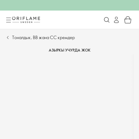
Тоналдык, BB жана CC кремдер​
АЗЫРКЫ УЧУРДА ЖОК