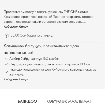
Представляем первую тональную основу THE ONE в стике.
Компактно, практично, надёжно! Плотное покрытие, которое
скроет несовершенства и останется свежим весь день,
увлажняющая и невесомо-комфортная текстура в суперудобном
Көбүрөөк билүү
формате.
185,00 Сом баштап жеткирүү.
Катышуучу болуңуз, артыкчылыктардан
пайдаланыңыз!
Ар бир буйрутма үчүн 15% кэшбэк.
Өнүмдү досуңа сунушта , анын сатып алуусунан 10% ал.
Тизмеден өнүмдөрдү тандап, буйрутмага кошсоңуз, акысыз
жеткирүү.
Көбүрөөк билүү
БАЯНДОО
КӨБҮРӨӨК МААЛЫМАТ
К