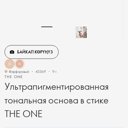
БАЙКАП КӨРҮҢҮЗ
Фарфоровый
43369
9 г.
THE ONE
Ультрапигментированная
тональная основа в стике
THE ONE