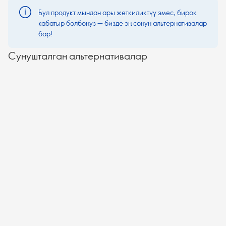
Бул продукт мындан ары жеткиликтүү эмес, бирок
кабатыр болбоңуз — бизде эң сонун альтернативалар
бар!
Сунушталган альтернативалар