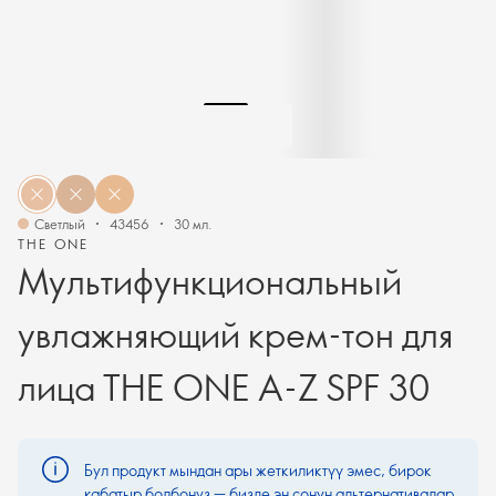
Светлый
43456
30 мл.
THE ONE
Мультифункциональный
увлажняющий крем-тон для
лица THE ONE A-Z SPF 30
Бул продукт мындан ары жеткиликтүү эмес, бирок
кабатыр болбоңуз — бизде эң сонун альтернативалар