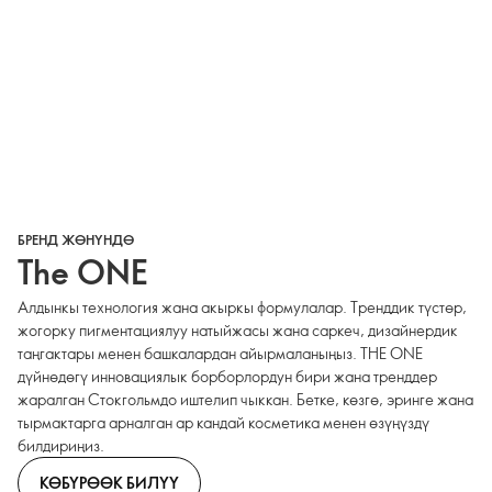
БРЕНД ЖӨНҮНДӨ
The ONE
Алдынкы технология жана акыркы формулалар. Тренддик түстөр,
жогорку пигментациялуу натыйжасы жана саркеч, дизайнердик
таңгактары менен башкалардан айырмаланыңыз. THE ONE
дүйнөдөгү инновациялык борборлордун бири жана тренддер
жаралган Стокгольмдо иштелип чыккан. Бетке, көзгө, эринге жана
тырмактарга арналган ар кандай косметика менен өзүңүздү
билдириңиз.
КӨБҮРӨӨК БИЛҮҮ