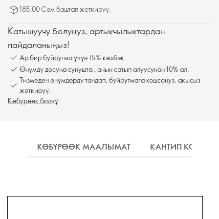
185,00 Сом баштап жеткирүү.
Катышуучу болуңуз, артыкчылыктардан
пайдаланыңыз!
Ар бир буйрутма үчүн 15% кэшбэк.
Өнүмдү досуңа сунушта , анын сатып алуусунан 10% ал.
Тизмеден өнүмдөрдү тандап, буйрутмага кошсоңуз, акысыз
жеткирүү.
Көбүрөөк билүү
КӨБҮРӨӨК МААЛЫМАТ
КАНТИП КОЛДОН