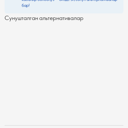
бар!
Сунушталган альтернативалар