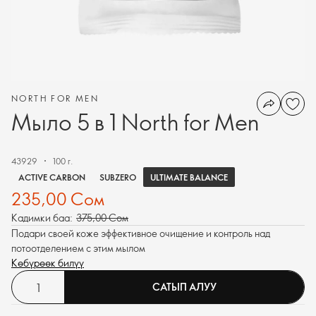
NORTH FOR MEN
Мыло 5 в 1 North for Men
43929
100 г.
ULTIMATE BALANCE
ACTIVE CARBON
SUBZERO
235,00 Сом
Кадимки баа:
375,00 Сом
Подари своей коже эффективное очищение и контроль над
потоотделением с этим мылом
Көбүрөөк билүү
САТЫП АЛУУ