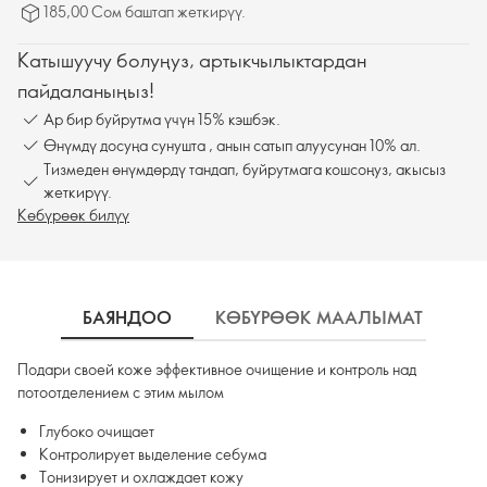
185,00 Сом баштап жеткирүү.
Катышуучу болуңуз, артыкчылыктардан
пайдаланыңыз!
Ар бир буйрутма үчүн 15% кэшбэк.
Өнүмдү досуңа сунушта , анын сатып алуусунан 10% ал.
Тизмеден өнүмдөрдү тандап, буйрутмага кошсоңуз, акысыз
жеткирүү.
Көбүрөөк билүү
БАЯНДОО
КӨБҮРӨӨК МААЛЫМАТ
К
Подари своей коже эффективное очищение и контроль над
потоотделением с этим мылом
Глубоко очищает
Контролирует выделение себума
Тонизирует и охлаждает кожу