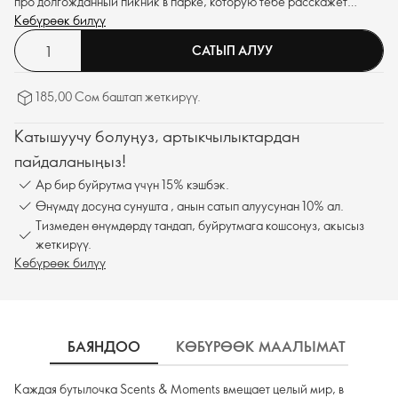
про долгожданный пикник в парке, которую тебе расскажет
аппетитный гель для душа с клубникой и чёрной смородиной.
Көбүрөөк билүү
САТЫП АЛУУ
185,00 Сом баштап жеткирүү.
Катышуучу болуңуз, артыкчылыктардан
пайдаланыңыз!
Ар бир буйрутма үчүн 15% кэшбэк.
Өнүмдү досуңа сунушта , анын сатып алуусунан 10% ал.
Тизмеден өнүмдөрдү тандап, буйрутмага кошсоңуз, акысыз
жеткирүү.
Көбүрөөк билүү
БАЯНДОО
КӨБҮРӨӨК МААЛЫМАТ
К
Каждая бутылочка Scents & Moments вмещает целый мир, в