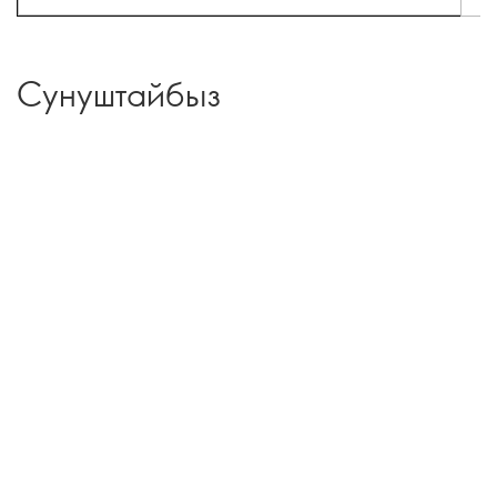
Сунуштайбыз