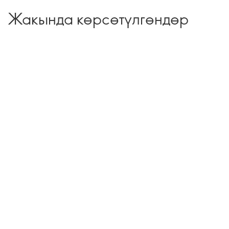
Жакында көрсөтүлгөндөр