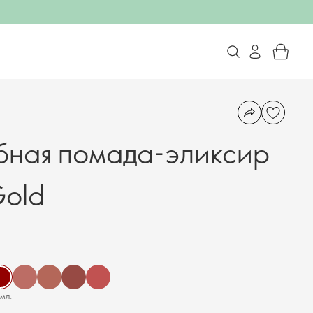
бная помада-эликсир
Gold
 мл.