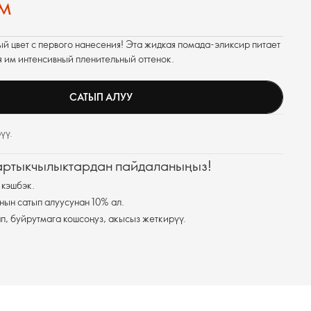
м
ый цвет с первого нанесения! Эта жидкая помада-эликсир питает
я им интенсивный пленительный оттенок.
САТЫП АЛУУ
үү.
 артыкчылыктардан пайдаланыңыз!
 кэшбэк.
нын сатып алуусунан 10% ал.
п, буйрутмага кошсоңуз, акысыз жеткирүү.