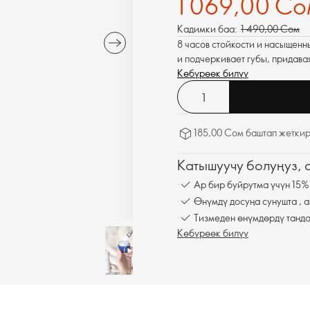
1 069,00 Со
Кадимки баа:
1 490,00 Сом
8 часов стойкости и насыщенн
и подчеркивает губы, придава
Көбүрөөк билүү
185,00 Сом баштап жеткир
Катышуучу болуңуз,
Ар бир буйрутма үчүн 15%
Өнүмдү досуңа сунушта , а
Тизмеден өнүмдөрдү танда
Көбүрөөк билүү