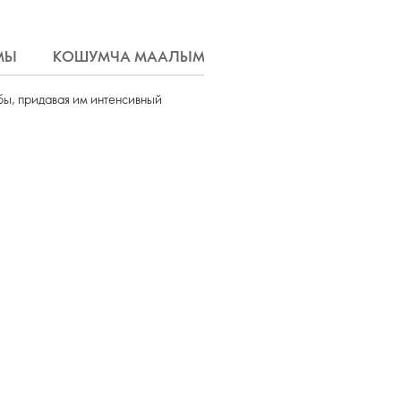
МЫ
КОШУМЧА МААЛЫМАТ
ЖЕТКИРҮҮ
убы, придавая им интенсивный