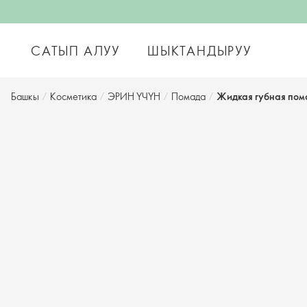
САТЫП АЛУУ
ШЫКТАНДЫРУУ
Башкы
/
Косметика
/
ЭРИН ҮЧҮН
/
Помада
/
Жидкая губная пом