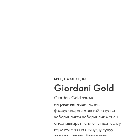
БРЕНД ЖӨНҮНДӨ
Giordani Gold
Giordani Gold өзгөчө
ингредиенттерди, назик
формулаларды жана ойлонулган
чеберчиликти чеберчилик менен
айкалыштырып, сизге чындап сулуу
көрүнүүгө жана өзүңүздү сулуу
сезүүгө жардам бере турган