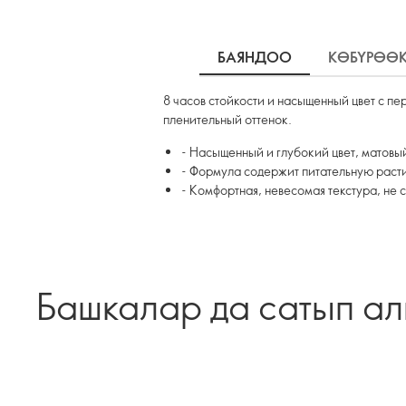
БАЯНДОО
КӨБҮРӨӨ
8 часов стойкости и насыщенный цвет с пе
пленительный оттенок.
- Насыщенный и глубокий цвет, матовый
- Формула содержит питательную расти
- Комфортная, невесомая текстура, не с
Башкалар да сатып а