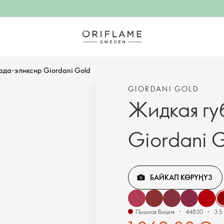
ада-эликсир Giordani Gold
GIORDANI GOLD
Жидкая гу
Giordani 
БАЙКАП КӨРҮҢҮЗ
Пышная Вишня
44830
3.5