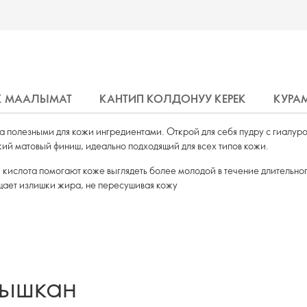
К МААЛЫМАТ
КАНТИП КОЛДОНУУ КЕРЕК
КУРА
а полезными для кожи ингредиентами. Открой для себя пудру с гиалуро
гкий матовый финиш, идеально подходящий для всех типов кожи.
я кислота помогают коже выглядеть более молодой в течение длительно
щает излишки жира, не пересушивая кожу
лышкан