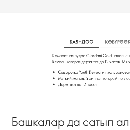
БАЯНДОО
КӨБҮРӨӨ
Компактная пудра Giordani Gold наполнен
Reveal, которая держится до 12 часов. Мя
Сыворотка Youth Reveal и гиалуронова
Мягкий матовый финиш, который погло
Держится до 12 часов
Башкалар да сатып а