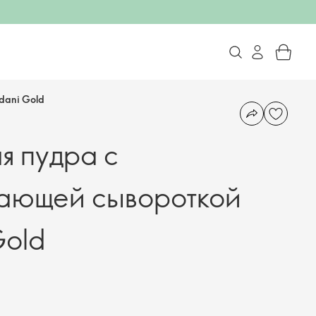
dani Gold
я пудра с
ающей сывороткой
Gold