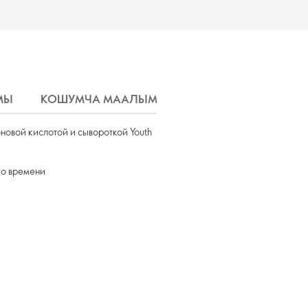
МЫ
КОШУМЧА МААЛЫМАТ
ЖЕТКИРҮҮ
новой кислотой и сывороткой Youth
го времени