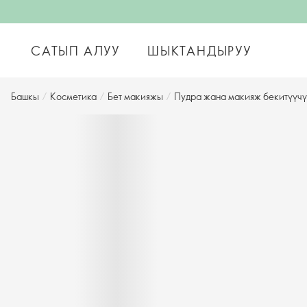
САТЫП АЛУУ
ШЫКТАНДЫРУУ
Башкы
/
Косметика
/
Бет макияжы
/
Пудра жана макияж бекитүүчү