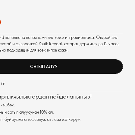
м
ld наполнена полезными для кожи ингредиентами. Открой для
лотой и сывороткой Youth Reveal, которая держится до 12 часов.
но подходящий для всех типов кожи.
САТЫП АЛУУ
үү.
 артыкчылыктардан пайдаланыңыз!
 кэшбэк.
нын сатып алуусунан 10% ал.
п, буйрутмага кошсоңуз, акысыз жеткирүү.