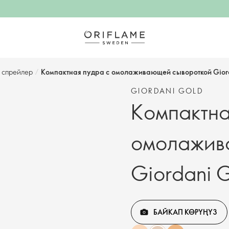
 спрейлер
/
Компактная пудра с омолаживающей сывороткой Gior
GIORDANI GOLD
Компактна
омолажив
Giordani 
БАЙКАП КӨРҮҢҮЗ