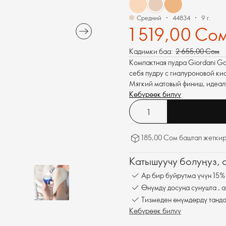
Средний
44834
9 г.
1 519,00 Со
Кадимки баа:
2 655,00 Сом
Компактная пудра Giordani Go
себя пудру с гиалуроновой кис
Мягкий матовый финиш, идеаль
Көбүрөөк билүү
185,00 Сом баштап жеткир
Катышуучу болуңуз,
Ар бир буйрутма үчүн 15%
Өнүмдү досуңа сунушта , а
Тизмеден өнүмдөрдү танда
Көбүрөөк билүү