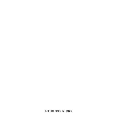
БРЕНД ЖӨНҮНДӨ