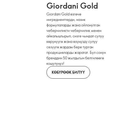
Giordani Gold
Giordani Gold өзгөчө
ингредиенттерди, назик
формулаларды жана ойлонулган
чеберчиликти чеберчилик менен
айкалыштырып, сизге чындап сулуу
көрүнүүгө жана өзүңүздү сулуу
сезүүгө жардам бере турган
продукцияларды жаратат. Бул сонун
бренддин 50 жылдыгын белгилөөгө
кошулуңуз!
КӨБҮРӨӨК БИЛҮҮ