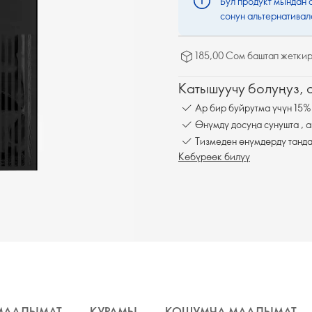
Бул продукт мындан 
сонун альтернативал
185,00 Сом баштап жеткир
Катышуучу болуңуз,
Ар бир буйрутма үчүн 15%
Өнүмдү досуңа сунушта , а
Тизмеден өнүмдөрдү танда
Көбүрөөк билүү
МААЛЫМАТ
КУРАМЫ
КОШУМЧА МААЛЫМАТ