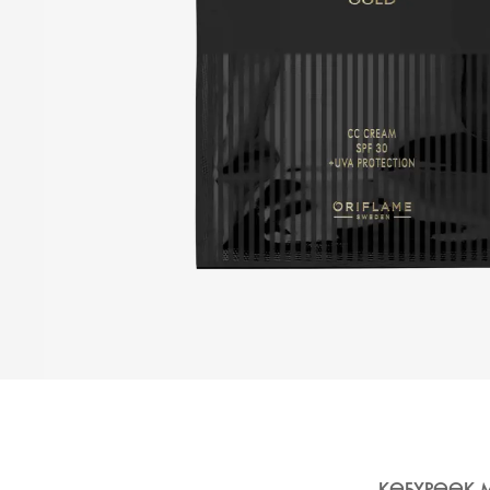
КӨБҮРӨӨК 