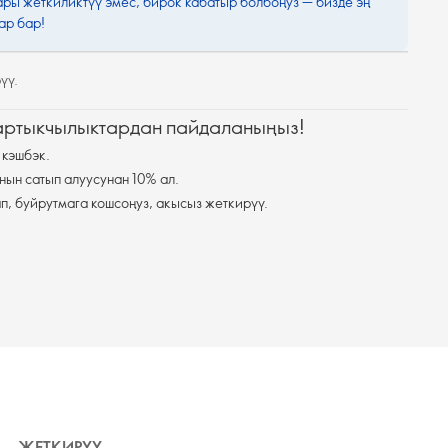
ары жеткиликтүү эмес, бирок кабатыр болбоңуз — бизде эң
ар бар!
үү.
 артыкчылыктардан пайдаланыңыз!
 кэшбэк.
нын сатып алуусунан 10% ал.
п, буйрутмага кошсоңуз, акысыз жеткирүү.
ЖЕТКИРҮҮ