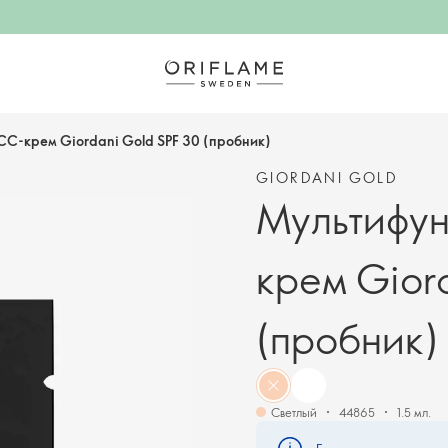
С-крем Giordani Gold SPF 30 (пробник)
GIORDANI GOLD
Мультифу
крем Gior
(пробник)
Светлый
44865
1.5 мл.