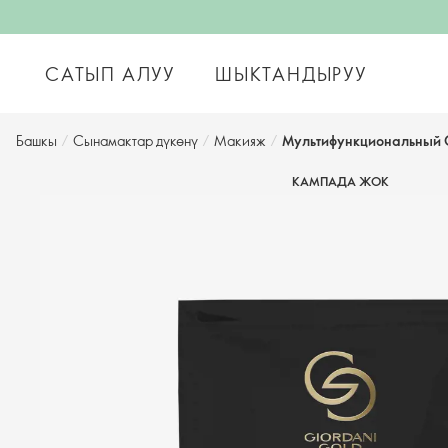
САТЫП АЛУУ
ШЫКТАНДЫРУУ
Башкы
/
Сынамактар дүкөнү
/
Макияж
/
Мультифункциональный С
КАМПАДА ЖОК