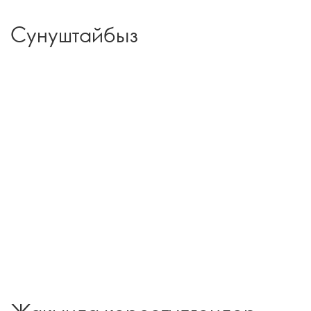
Сунуштайбыз