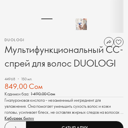
DUOLOGI
Мультифункциональный СС-
спрей для волос DUOLOGI
44968
150 мл.
849,00 Сом
Кадимки баа:
1 490,00 Сом
Гиалуроновая кислота – незаменимый ингредиент для
увлажнения. Она помогает уменьшить сухость волос и кожи
головы, усиливает блеск, не оставляя жирных следов на волосах и
руках.
Көбүрөөк билүү
САТЫП АЛУУ