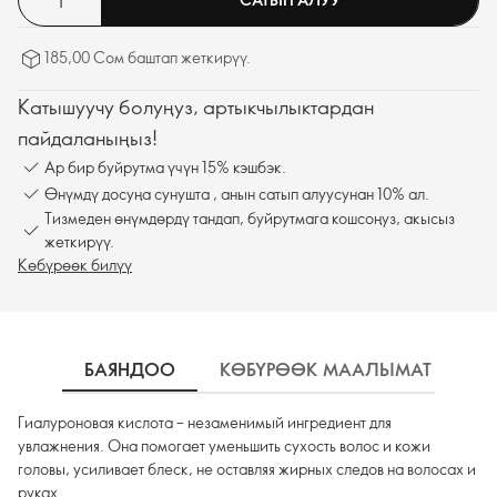
185,00 Сом баштап жеткирүү.
Катышуучу болуңуз, артыкчылыктардан
пайдаланыңыз!
Ар бир буйрутма үчүн 15% кэшбэк.
Өнүмдү досуңа сунушта , анын сатып алуусунан 10% ал.
Тизмеден өнүмдөрдү тандап, буйрутмага кошсоңуз, акысыз
жеткирүү.
Көбүрөөк билүү
БАЯНДОО
КӨБҮРӨӨК МААЛЫМАТ
К
Гиалуроновая кислота – незаменимый ингредиент для
увлажнения. Она помогает уменьшить сухость волос и кожи
головы, усиливает блеск, не оставляя жирных следов на волосах и
руках.