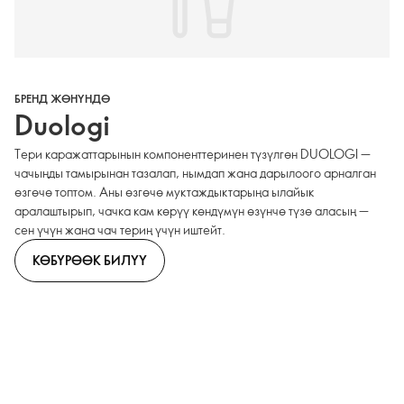
БРЕНД ЖӨНҮНДӨ
Duologi
Тери каражаттарынын компоненттеринен түзүлгөн DUOLOGI —
чачыңды тамырынан тазалап, нымдап жана дарылоого арналган
өзгөчө топтом. Аны өзгөчө муктаждыктарыңа ылайык
аралаштырып, чачка кам көрүү көндүмүн өзүнчө түзө аласың —
сен үчүн жана чач териң үчүн иштейт.
КӨБҮРӨӨК БИЛҮҮ