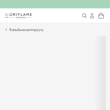
Калыбына келтирүүчү