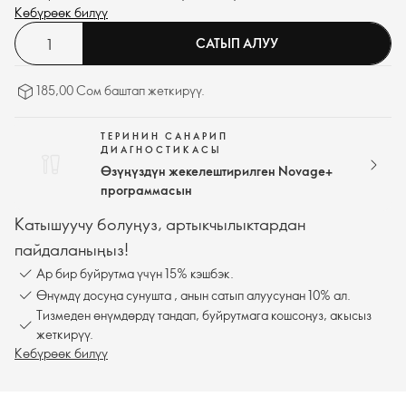
уменьшить тусклость, придавая лицу сияющий вид. Легко
Көбүрөөк билүү
впитывается, не оставляя белых следов.
САТЫП АЛУУ
185,00 Сом баштап жеткирүү.
ТЕРИНИН САНАРИП
ДИАГНОСТИКАСЫ
Өзүңүздүн жекелештирилген Novage+
программасын
Катышуучу болуңуз, артыкчылыктардан
пайдаланыңыз!
Ар бир буйрутма үчүн 15% кэшбэк.
Өнүмдү досуңа сунушта , анын сатып алуусунан 10% ал.
Тизмеден өнүмдөрдү тандап, буйрутмага кошсоңуз, акысыз
жеткирүү.
Көбүрөөк билүү