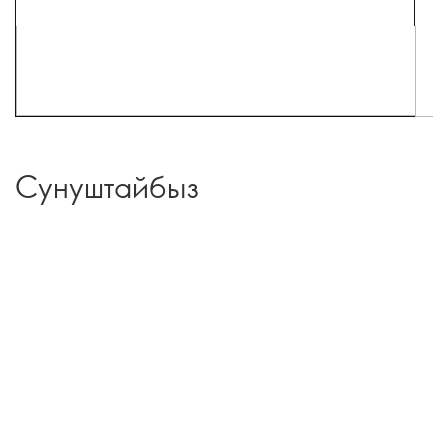
Сунуштайбыз