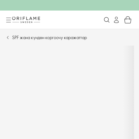
SPF жана күндөн коргоочу каражаттар