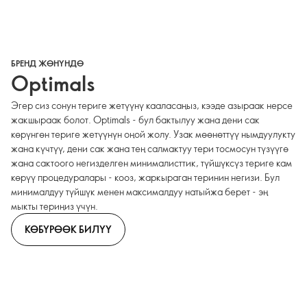
БРЕНД ЖӨНҮНДӨ
Optimals
Эгер сиз сонун териге жетүүнү кааласаңыз, кээде азыраак нерсе
жакшыраак болот. Optimals - бул бактылуу жана дени сак
көрүнгөн териге жетүүнүн оңой жолу. Узак мөөнөттүү нымдуулукту
жана күчтүү, дени сак жана тең салмактуу тери тосмосун түзүүгө
жана сактоого негизделген минималисттик, түйшүксүз териге кам
көрүү процедуралары - кооз, жаркыраган теринин негизи. Бул
минималдуу түйшүк менен максималдуу натыйжа берет - эң
мыкты териңиз үчүн.
КӨБҮРӨӨК БИЛҮҮ