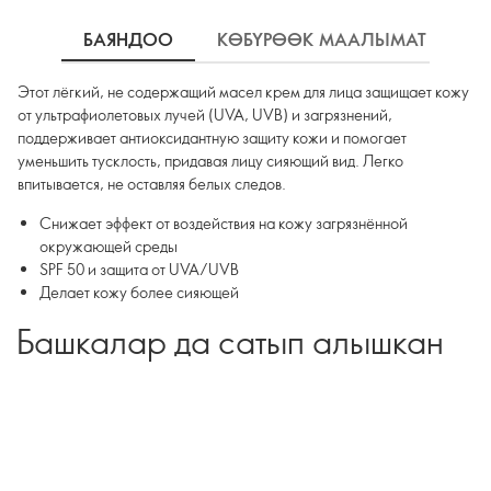
БАЯНДОО
КӨБҮРӨӨК МААЛЫМАТ
К
Этот лёгкий, не содержащий масел крем для лица защищает кожу
от ультрафиолетовых лучей (UVA, UVB) и загрязнений,
поддерживает антиоксидантную защиту кожи и помогает
уменьшить тусклость, придавая лицу сияющий вид. Легко
впитывается, не оставляя белых следов.
Снижает эффект от воздействия на кожу загрязнённой
окружающей среды
SPF 50 и защита от UVA/UVB
Делает кожу более сияющей
Башкалар да сатып алышкан