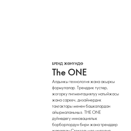
БРЕНД ЖӨНҮНДӨ
The ONE
Алдынкы технология жана акыркы
формулалар. Тренддик түстөр,
жогорку пигментациялуу натыйжасы
жана саркеч, дизайнердик
таңгактары менен башкалардан
айырмаланыңыз. THE ONE
дүйнөдөгү инновациялык
борборлордун бири жана тренддер
жаралган Стокгольмдо иштелип