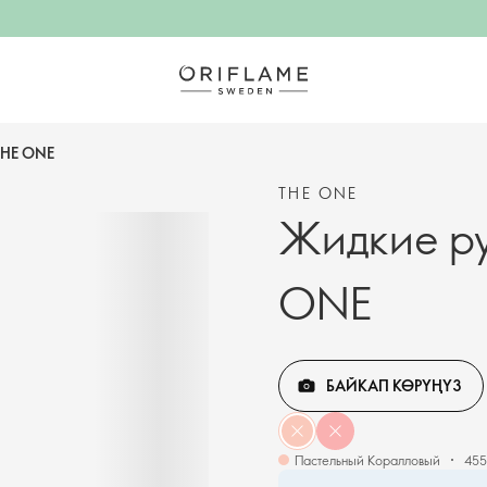
THE ONE
THE ONE
Жидкие ру
ONE
БАЙКАП КӨРҮҢҮЗ
Пастельный Коралловый
455