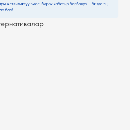
ары жеткиликтүү эмес, бирок кабатыр болбоңуз — бизде эң
ар бар!
тернативалар