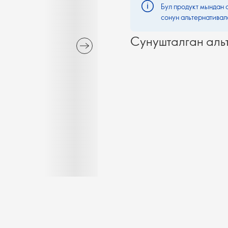
Бул продукт мындан 
сонун альтернативал
Сунушталган аль