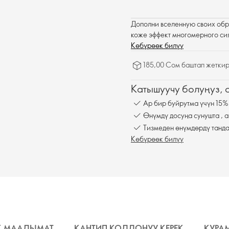
Дополни вселенную своих обра
коже эффект многомерного си
Көбүрөөк билүү
185,00 Сом баштап жеткир
Катышуучу болуңуз,
Ар бир буйрутма үчүн 15%
Өнүмдү досуңа сунушта , а
Тизмеден өнүмдөрдү танда
Көбүрөөк билүү
К МААЛЫМАТ
КАНТИП КОЛДОНУУ КЕРЕК
КУРА