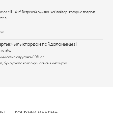
зов с Illuskin! Встречай румяна-хайлайтер, которые подарят
яния.
үү.
 артыкчылыктардан пайдаланыңыз!
 кэшбэк.
нын сатып алуусунан 10% ал.
п, буйрутмага кошсоңуз, акысыз жеткирүү.
МЫ
КОШУМЧА МААЛЫМАТ
ЖЕТКИРҮҮ