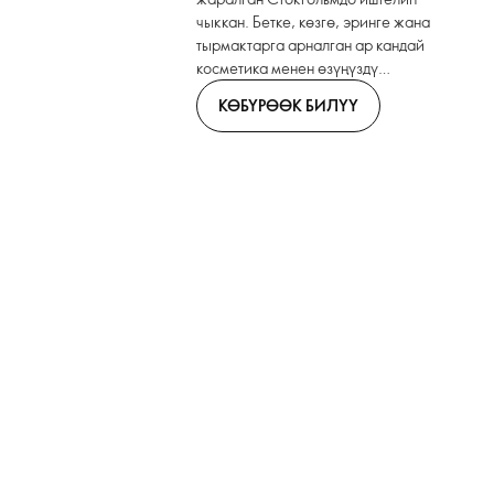
чыккан. Бетке, көзгө, эринге жана
тырмактарга арналган ар кандай
косметика менен өзүңүздү
билдириңиз.
КӨБҮРӨӨК БИЛҮҮ