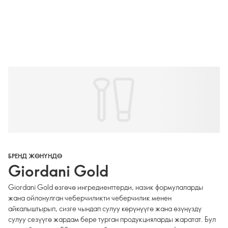
БРЕНД ЖӨНҮНДӨ
Giordani Gold
Giordani Gold өзгөчө ингредиенттерди, назик формулаларды
жана ойлонулган чеберчиликти чеберчилик менен
айкалыштырып, сизге чындап сулуу көрүнүүгө жана өзүңүздү
сулуу сезүүгө жардам бере турган продукцияларды жаратат. Бул