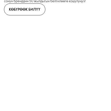
сонун бренддин 50 жылдыгын белгилөөгө кошулуңуз!
КӨБҮРӨӨК БИЛҮҮ