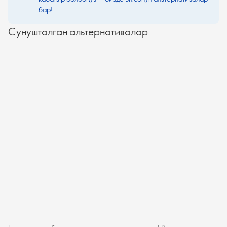
бар!
Сунушталган альтернативалар