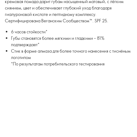
кремовая помада дарит губам насыщенный матовый, с лёгким
сиянием, цвет и обеспечивает глубокий уход благодаря
гиалуроновой кислоте и пептидному комплексу.
Сертифицирована Веганским Сообществом™. SPF 25.
6 часов стойкости*
Губы становятся более мягкими и гладкими – 81%
подтверждает*
Стик в форме алмаза для более точного нанесения с тиснёным
логотипом
*По результатам потребительского тестирования