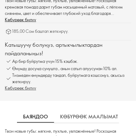
Твои новые губы: мягкие, пухлые, увлажнённые! Роскошная
кремовая помада дарит губам насыщенный матовый, с лёгким
сиянием, цвет и обеспечивает глубокий уход благодаря
гиалуроновой кислоте и пептидному комплексу.
Көбүрөөк билүү
Сертифицирована Веганским Сообществом™. SPF 25.
185,00 Сом баштап жеткирүү.
Катышуучу болуңуз, артыкчылыктардан
пайдаланыңыз!
Ар бир буйрутма үчүн 15% кэшбэк.
Өнүмдү досуңа сунушта , анын сатып алуусунан 10% ал.
Тизмеден өнүмдөрдү тандап, буйрутмага кошсоңуз, акысыз
жеткирүү.
Көбүрөөк билүү
БАЯНДОО
КӨБҮРӨӨК МААЛЫМАТ
К
Твои новые губы: мягкие, пухлые, увлажнённые! Роскошная