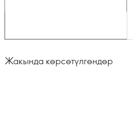
Жакында көрсөтүлгөндөр