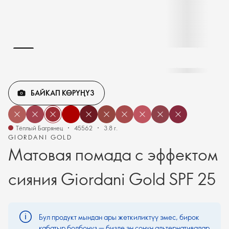
БАЙКАП КӨРҮҢҮЗ
Тёплый Багрянец
45562
3.8 г.
GIORDANI GOLD
Матовая помада с эффектом
сияния Giordani Gold SPF 25
Бул продукт мындан ары жеткиликтүү эмес, бирок
кабатыр болбоңуз — бизде эң сонун альтернативалар