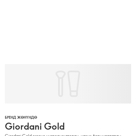
БРЕНД ЖӨНҮНДӨ
Giordani Gold
Giordani Gold өзгөчө ингредиенттерди, назик формулаларды