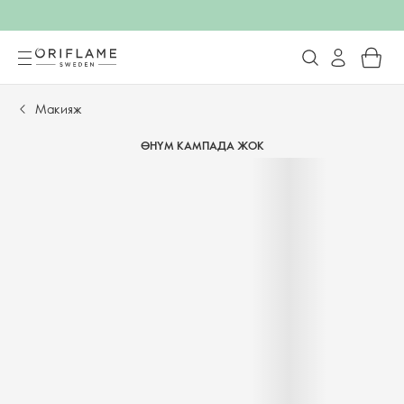
Макияж
ӨНҮМ КАМПАДА ЖОК