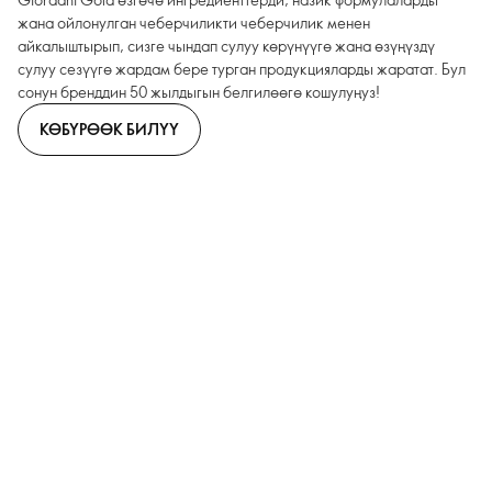
жана ойлонулган чеберчиликти чеберчилик менен
айкалыштырып, сизге чындап сулуу көрүнүүгө жана өзүңүздү
сулуу сезүүгө жардам бере турган продукцияларды жаратат. Бул
сонун бренддин 50 жылдыгын белгилөөгө кошулуңуз!
КӨБҮРӨӨК БИЛҮҮ