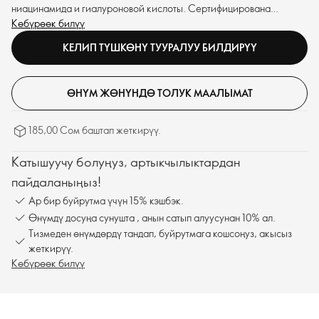
ниацинамида и гиалуроновой кислоты. Сертифицирована
Веганским Обществом™.
Көбүрөөк билүү
КЕЛИП ТҮШКӨНҮ ТУУРАЛУУ БИЛДИРҮҮ
ӨНҮМ ЖӨНҮНДӨ ТОЛУК МААЛЫМАТ
185,00 Сом баштап жеткирүү.
Катышуучу болуңуз, артыкчылыктардан
пайдаланыңыз!
Ар бир буйрутма үчүн 15% кэшбэк.
Өнүмдү досуңа сунушта , анын сатып алуусунан 10% ал.
Тизмеден өнүмдөрдү тандап, буйрутмага кошсоңуз, акысыз
жеткирүү.
Көбүрөөк билүү