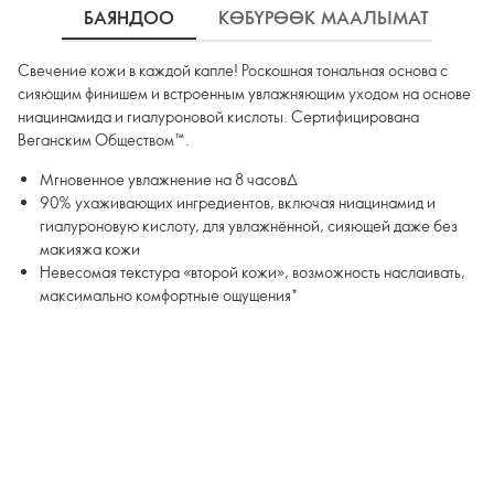
БАЯНДОО
КӨБҮРӨӨК МААЛЫМАТ
К
Свечение кожи в каждой капле! Роскошная тональная основа с
сияющим финишем и встроенным увлажняющим уходом на основе
ниацинамида и гиалуроновой кислоты. Сертифицирована
Веганским Обществом™.
Мгновенное увлажнение на 8 часов∆
90% ухаживающих ингредиентов, включая ниацинамид и
гиалуроновую кислоту, для увлажнённой, сияющей даже без
макияжа кожи
Невесомая текстура «второй кожи», возможность наслаивать,
макcимально комфортные ощущения*
∆По результатам клинических тестов
*По результатам потребительского тестирования