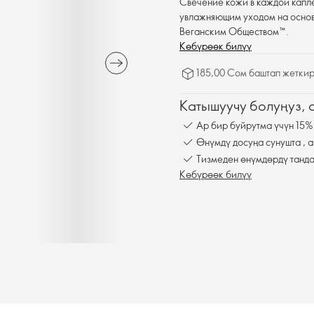
Свечение кожи в каждой капл
увлажняющим уходом на осно
Веганским Обществом™.
Көбүрөөк билүү
185,00 Сом баштап жеткир
Катышуучу болуңуз,
Ар бир буйрутма үчүн 15%
Өнүмдү досуңа сунушта , а
Тизмеден өнүмдөрдү танда
Көбүрөөк билүү