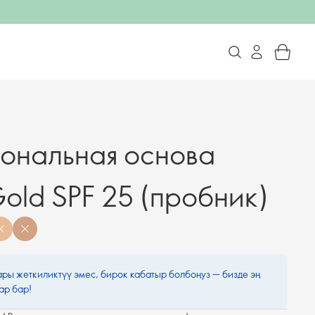
ональная основа
old SPF 25 (пробник)
ары жеткиликтүү эмес, бирок кабатыр болбоңуз — бизде эң
ар бар!