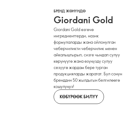
БРЕНД ЖӨНҮНДӨ
Giordani Gold
Giordani Gold өзгөчө
ингредиенттерди, назик
формулаларды жана ойлонулган
чеберчиликти чеберчилик менен
айкалыштырып, сизге чындап сулуу
көрүнүүгө жана өзүңүздү сулуу
сезүүгө жардам бере турган
продукцияларды жаратат. Бул сонун
бренддин 50 жылдыгын белгилөөгө
кошулуңуз!
КӨБҮРӨӨК БИЛҮҮ