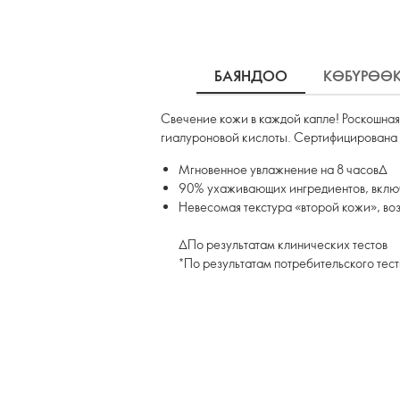
БАЯНДОО
КӨБҮРӨӨ
Свечение кожи в каждой капле! Роскошна
гиалуроновой кислоты. Сертифицирована
Мгновенное увлажнение на 8 часов∆
90% ухаживающих ингредиентов, включ
Невесомая текстура «второй кожи», в
∆По результатам клинических тестов
*По результатам потребительского тес