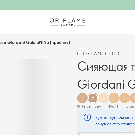
ва Giordani Gold SPF 25 (пробник)
GIORDANI GOLD
Сияющая т
Giordani G
Тёплый Беж
45641
1.5 мл.
Бул продукт мындан 
сонун альтернативал