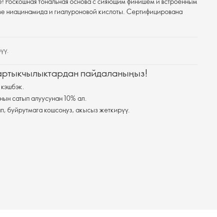
е! Роскошная тональная основа с сияющим финишем и встроенным
ве ниацинамида и гиалуроновой кислоты. Сертифицирована
үү.
 артыкчылыктардан пайдаланыңыз!
 кэшбэк.
нын сатып алуусунан 10% ал.
п, буйрутмага кошсоңуз, акысыз жеткирүү.