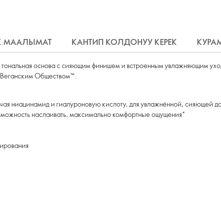
К МААЛЫМАТ
КАНТИП КОЛДОНУУ КЕРЕК
КУРА
я тональная основа с сияющим финишем и встроенным увлажняющим ухо
 Веганским Обществом™.
ая ниацинамид и гиалуроновую кислоту, для увлажнённой, сияющей д
озможность наслаивать, макcимально комфортные ощущения*
тирования