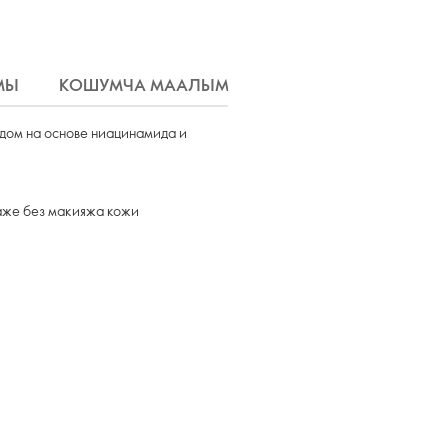
МЫ
КОШУМЧА МААЛЫМАТ
ЖЕТКИРҮҮ
дом на основе ниацинамида и
аже без макияжа кожи