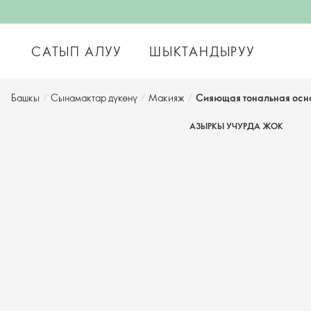
САТЫП АЛУУ
ШЫКТАНДЫРУУ
Башкы
/
Сынамактар дүкөнү
/
Макияж
/
Сияющая тональная осно
АЗЫРКЫ УЧУРДА ЖОК