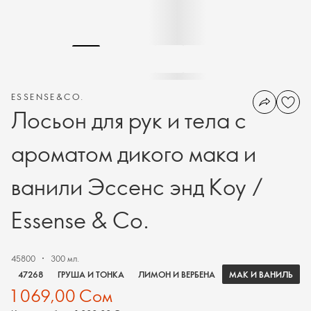
ESSENSE&CO.
Лосьон для рук и тела с
ароматом дикого мака и
ванили Эссенс энд Коу /
Essense & Co.
45800
300 мл.
МАК И ВАНИЛЬ
47268
ГРУША И ТОНКА
ЛИМОН И ВЕРБЕНА
1 069,00 Сом