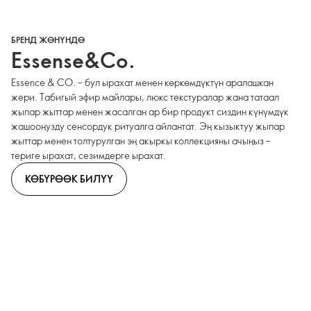
БРЕНД ЖӨНҮНДӨ
Essense&Co.
Essence & CO. – бул ырахат менен көркөмдүктүн аралашкан
жери. Табигый эфир майлары, люкс текстуралар жана татаал
жыпар жыттар менен жасалган ар бир продукт сиздин күнүмдүк
жашооңузду сенсордук ритуалга айлантат. Эң кызыктуу жыпар
жыттар менен толтурулган эң акыркы коллекцияны ачыңыз –
териге ырахат, сезимдерге ырахат.
КӨБҮРӨӨК БИЛҮҮ