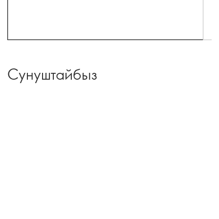
Сунуштайбыз