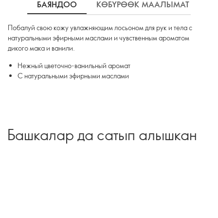
БАЯНДОО
КӨБҮРӨӨК МААЛЫМАТ
К
Побалуй свою кожу увлажняющим лосьоном для рук и тела с
натуральными эфирными маслами и чувственным ароматом
дикого мака и ванили.
Нежный цветочно-ванильный аромат
С натуральными эфирными маслами
Башкалар да сатып алышкан