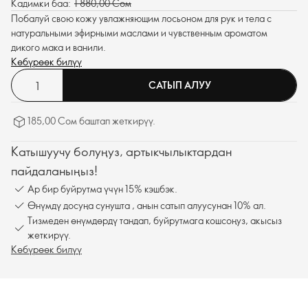
Кадимки баа:
1 880,00 Сом
Побалуй свою кожу увлажняющим лосьоном для рук и тела с
натуральными эфирными маслами и чувственным ароматом
дикого мака и ванили.
Көбүрөөк билүү
САТЫП АЛУУ
185,00 Сом баштап жеткирүү.
Катышуучу болуңуз, артыкчылыктардан
пайдаланыңыз!
Ар бир буйрутма үчүн 15% кэшбэк.
Өнүмдү досуңа сунушта , анын сатып алуусунан 10% ал.
Тизмеден өнүмдөрдү тандап, буйрутмага кошсоңуз, акысыз
жеткирүү.
Көбүрөөк билүү