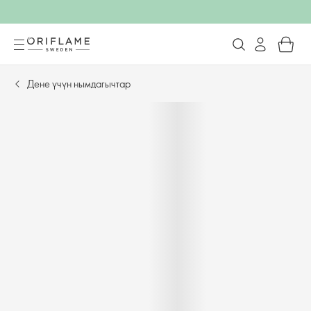
Дене үчүн нымдагычтар