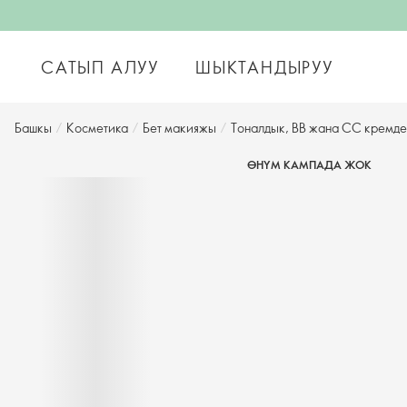
САТЫП АЛУУ
ШЫКТАНДЫРУУ
Башкы
/
Косметика
/
Бет макияжы
/
Тоналдык, BB жана CC кремде
ӨНҮМ КАМПАДА ЖОК