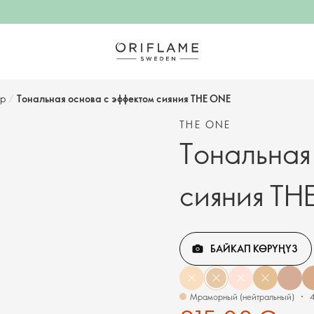
р​
/
Тональная основа с эффектом сияния THE ONE
THE ONE
Тональная
сияния TH
БАЙКАП КӨРҮҢҮЗ
Мраморный (нейтральный)