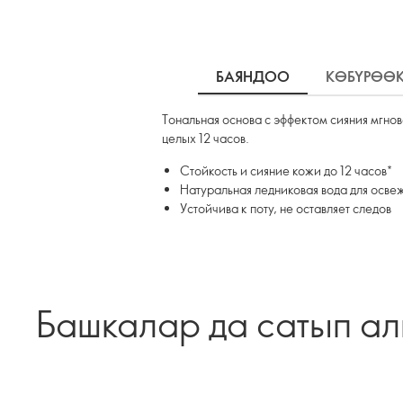
БАЯНДОО
КӨБҮРӨӨ
Тональная основа с эффектом сияния мгно
целых 12 часов.
Стойкость и сияние кожи до 12 часов*
Натуральная ледниковая вода для осв
Устойчива к поту, не оставляет следов
Башкалар да сатып а