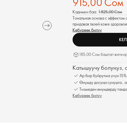
915,00 Сом
Кадимки баа:
1 825,00 Сом
Тональная основа с эффектом 
придавая твоей коже здоровое
Көбүрөөк билүү
КЕЛ
185,00 Сом баштап жеткир
Катышуучу болуңуз,
Ар бир буйрутма үчүн 15%
Өнүмдү досуңа сунушта , а
Тизмеден өнүмдөрдү танда
Көбүрөөк билүү