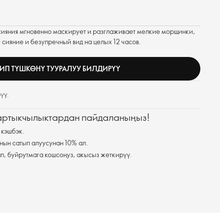
сияния мгновенно маскирует и разглаживает мелкие морщинки,
 сияние и безупречный вид на целых 12 часов.
ИП ТҮШКӨНҮ ТУУРАЛУУ БИЛДИРҮҮ
үү.
 артыкчылыктардан пайдаланыңыз!
 кэшбэк.
нын сатып алуусунан 10% ал.
п, буйрутмага кошсоңуз, акысыз жеткирүү.