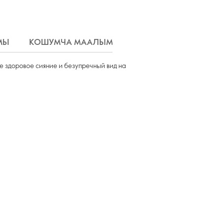
МЫ
КОШУМЧА МААЛЫМАТ
ЖЕТКИРҮҮ
е здоровое сияние и безупречный вид на