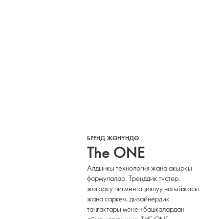
БРЕНД ЖӨНҮНДӨ
The ONE
Алдынкы технология жана акыркы
формулалар. Тренддик түстөр,
жогорку пигментациялуу натыйжасы
жана саркеч, дизайнердик
таңгактары менен башкалардан