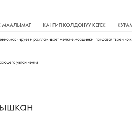
К МААЛЫМАТ
КАНТИП КОЛДОНУУ КЕРЕК
КУРА
венно маскирует и разглаживает мелкие морщинки, придавая твоей кож
ежающего увлажнения
лышкан