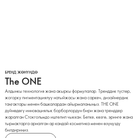
БРЕНД ЖӨНҮНДӨ
The ONE
Алдынкы технология жана акыркы формулалар. Тренддик түстөр,
жогорку пигментациялуу натыйжасы жана саркеч, дизайнердик
таңгактары менен башкалардан айырмаланыңыз. THE ONE
дүйнөдөгү инновациялык борборлордун бири жана тренддер
жаралган Стокгольмдо иштелип чыккан. Бетке, көзгө, эринге жана
тырмактарга арналган ар кандай косметика менен өзүңүздү
билдириңиз.