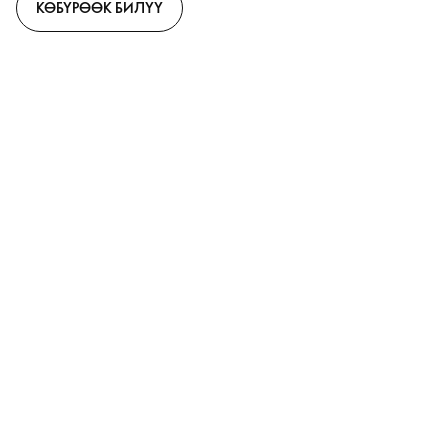
КӨБҮРӨӨК БИЛҮҮ