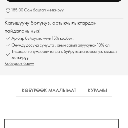
185,00 Сом баштап жеткирүү.
Катышуучу болуңуз, артыкчылыктардан
пайдаланыңыз!
Ар бир буйрутма үчүн 15% кэшбэк.
Өнүмдү досуңа сунушта , анын сатып алуусунан 10% ал.
Тизмеден өнүмдөрдү тандап, буйрутмага кошсоңуз, акысыз
жеткирүү.
Көбүрөөк билүү
КӨБҮРӨӨК МААЛЫМАТ
КУРАМЫ
КО