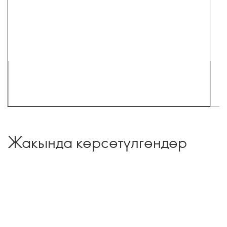
Жакында көрсөтүлгөндөр