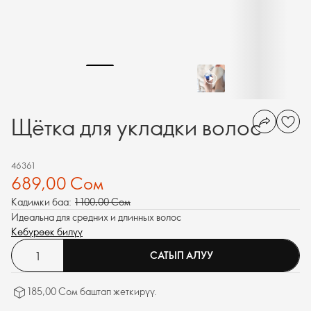
Щётка для укладки волос
46361
689,00 Сом
Кадимки баа:
1 100,00 Сом
Идеальна для средних и длинных волос
Көбүрөөк билүү
САТЫП АЛУУ
185,00 Сом баштап жеткирүү.