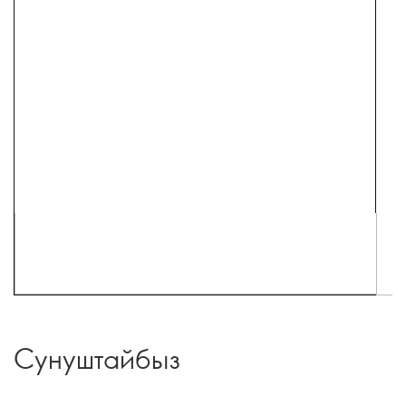
Сунуштайбыз