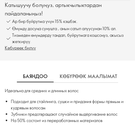
Катышуучу болуңуз, артыкчылыктардан
пайдаланыңыз!
Ар бир буйрутма үчүн 15% кэшбэк.
Өнүмдү досуңа сунушта , анын сатып алуусунан 10% ал.
Тизмеден өнүмдөрдү тандап, буйрутмага кошсоңуз, акысыз
жеткирүү.
Көбүрөөк билүү
БАЯНДОО
КӨБҮРӨӨК МААЛЫМАТ
К
Идеальна для средних и длинных волос
Подходит для стайлинга, сушки и придания формы прямым и
кудрявым волосам
Зубчики предотвращают случайное выдёргивание волос
На 50% состоит из переработанных материалов