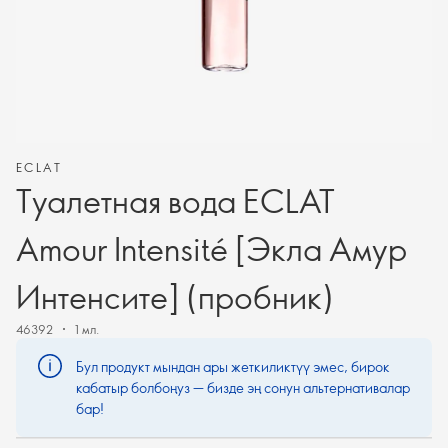
ECLAT
Туалетная вода ECLAT
Amour Intensité [Экла Амур
Интенсите] (пробник)
46392
1 мл.
Бул продукт мындан ары жеткиликтүү эмес, бирок
кабатыр болбоңуз — бизде эң сонун альтернативалар
бар!