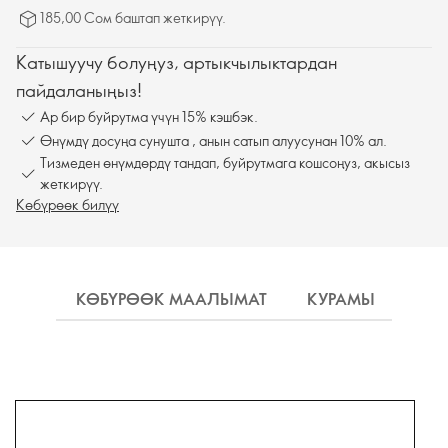
185,00 Сом баштап жеткирүү.
Катышуучу болуңуз, артыкчылыктардан
пайдаланыңыз!
Ар бир буйрутма үчүн 15% кэшбэк.
Өнүмдү досуңа сунушта , анын сатып алуусунан 10% ал.
Тизмеден өнүмдөрдү тандап, буйрутмага кошсоңуз, акысыз
жеткирүү.
Көбүрөөк билүү
КӨБҮРӨӨК МААЛЫМАТ
КУРАМЫ
КО