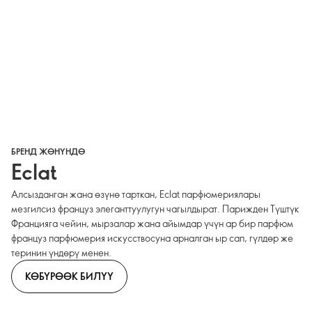
БРЕНД ЖӨНҮНДӨ
Eclat
Алсызданган жана өзүнө тарткан, Eclat парфюмериялары
мезгилсиз француз элеганттуулугун чагылдырат. Парижден Түштүк
Францияга чейин, мырзалар жана айымдар үчүн ар бир парфюм
француз парфюмерия искусствосуна арналган ыр сап, гүлдөр же
теринин үндөрү менен.
КӨБҮРӨӨК БИЛҮҮ