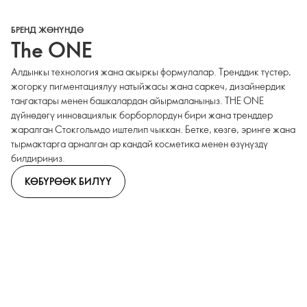
БРЕНД ЖӨНҮНДӨ
The ONE
Алдынкы технология жана акыркы формулалар. Тренддик түстөр,
жогорку пигментациялуу натыйжасы жана саркеч, дизайнердик
таңгактары менен башкалардан айырмаланыңыз. THE ONE
дүйнөдөгү инновациялык борборлордун бири жана тренддер
жаралган Стокгольмдо иштелип чыккан. Бетке, көзгө, эринге жана
тырмактарга арналган ар кандай косметика менен өзүңүздү
билдириңиз.
КӨБҮРӨӨК БИЛҮҮ