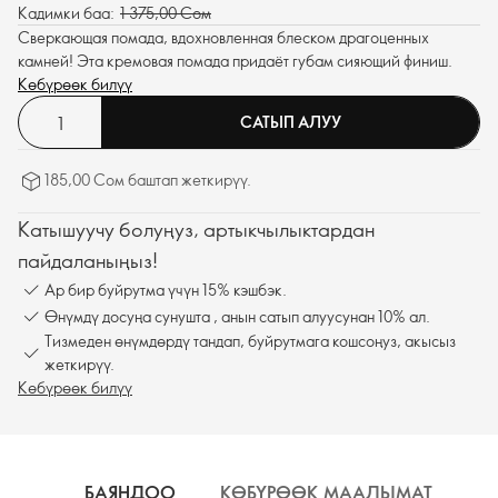
Кадимки баа:
1 375,00 Сом
Сверкающая помада, вдохновленная блеском драгоценных
камней! Эта кремовая помада придаёт губам сияющий финиш.
Көбүрөөк билүү
САТЫП АЛУУ
185,00 Сом баштап жеткирүү.
Катышуучу болуңуз, артыкчылыктардан
пайдаланыңыз!
Ар бир буйрутма үчүн 15% кэшбэк.
Өнүмдү досуңа сунушта , анын сатып алуусунан 10% ал.
Тизмеден өнүмдөрдү тандап, буйрутмага кошсоңуз, акысыз
жеткирүү.
Көбүрөөк билүү
БАЯНДОО
КӨБҮРӨӨК МААЛЫМАТ
К