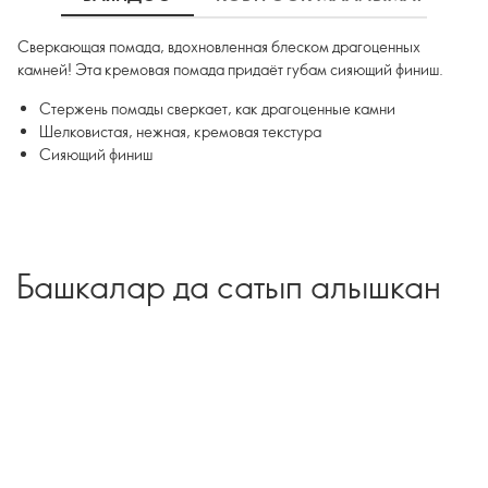
Сверкающая помада, вдохновленная блеском драгоценных
камней! Эта кремовая помада придаёт губам сияющий финиш.
Стержень помады сверкает, как драгоценные камни
Шелковистая, нежная, кремовая текстура
Сияющий финиш
Башкалар да сатып алышкан