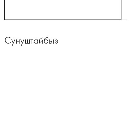
Сунуштайбыз