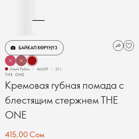
БАЙКАП КӨРҮҢҮЗ
Алый Рубин
46609
3.1 г.
THE ONE
Кремовая губная помада с
блестящим стержнем THE
ONE
415,00 Сом