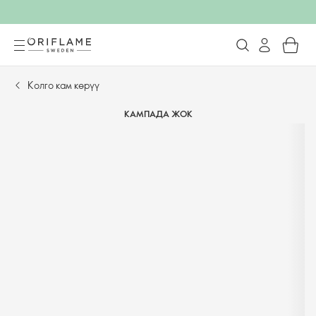
Колго кам көрүү
КАМПАДА ЖОК