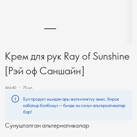
Крем для рук Ray of Sunshine
[Рэй оф Саншайн]
46640
75 мл.
Бул продукт мындан ары жеткиликтүү эмес, бирок
кабатыр болбоңуз — бизде эң сонун альтернативалар
бар!
Сунушталган альтернативалар