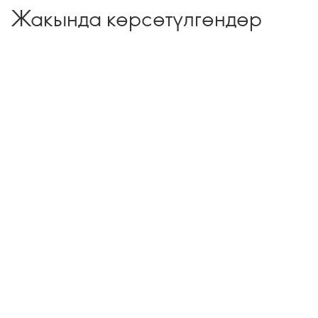
Жакында көрсөтүлгөндөр