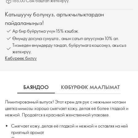
185,00 Сом баштап жеткирүү.
Катышуучу болуңуз, артыкчылыктардан
пайдаланыңыз!
Ар бир буйрутма үчүн 15% кэшбэк.
Өнүмдү досуңа сунушта , анын сатып алуусунан 10% ал.
Тизмеден өнүмдөрдү тандап, буйрутмага кошсоңуз, акысыз
жеткирүү.
Көбүрөөк билүү
БАЯНДОО
КӨБҮРӨӨК МААЛЫМАТ
К
Лимитированный выпуск! Этот крем для рук с нежными нотами
цветка мимозы хорошо смягчает кожу, делая её более гладкой и
нежной. Продаётся в красивой женственной упаковке.
Смягчает кожу, делая её гладкой и нежной и оставляя на ней
приятный аромат