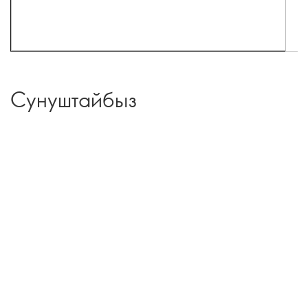
Сунуштайбыз