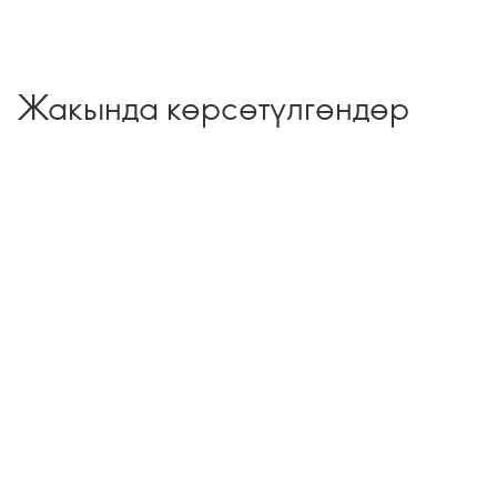
Жакында көрсөтүлгөндөр