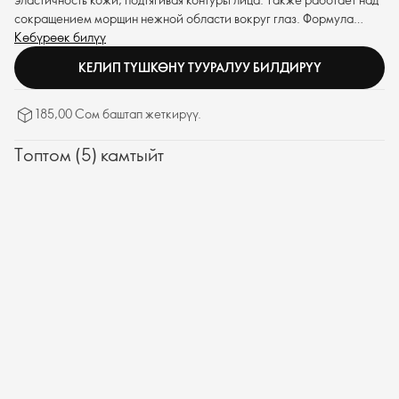
сокращением морщин нежной области вокруг глаз. Формула
обеспечивает превосходную эффективность, делая кожу более
Көбүрөөк билүү
упругой.
КЕЛИП ТҮШКӨНҮ ТУУРАЛУУ БИЛДИРҮҮ
185,00 Сом баштап жеткирүү.
Топтом (5) камтыйт