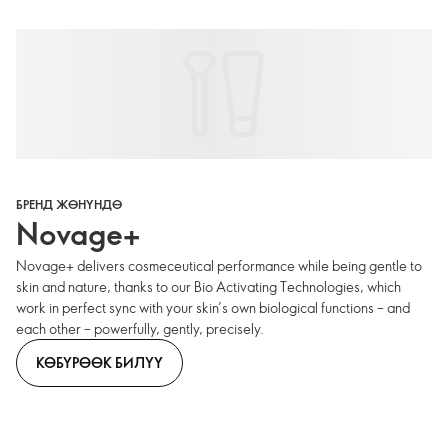
БРЕНД ЖӨНҮНДӨ
Novage+
Novage+ delivers cosmeceutical performance while being gentle to
skin and nature, thanks to our Bio Activating Technologies, which
work in perfect sync with your skin’s own biological functions – and
each other – powerfully, gently, precisely.
КӨБҮРӨӨК БИЛҮҮ