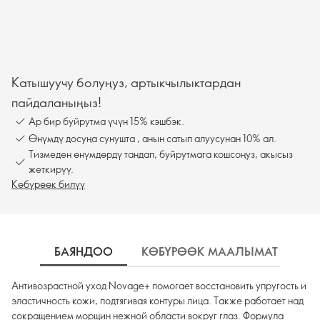
Катышуучу болуңуз, артыкчылыктардан
пайдаланыңыз!
Ар бир буйрутма үчүн 15% кэшбэк.
Өнүмдү досуңа сунушта , анын сатып алуусунан 10% ал.
Тизмеден өнүмдөрдү тандап, буйрутмага кошсоңуз, акысыз
жеткирүү.
Көбүрөөк билүү
БАЯНДОО
КӨБҮРӨӨК МААЛЫМАТ
К
Антивозрастной уход Novage+ помогает восстановить упругость и
эластичность кожи, подтягивая контуры лица. Также работает над
сокращением морщин нежной области вокруг глаз. Формула