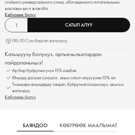
стойкого универсального стика, обогащенного питательными
маслами ши и жожоба.
Көбүрөөк билүү
САТЫП АЛУУ
185,00 Сом баштап жеткирүү.
Катышуучу болуңуз, артыкчылыктардан
пайдаланыңыз!
Ар бир буйрутма үчүн 15% кэшбэк.
Өнүмдү досуңа сунушта , анын сатып алуусунан 10% ал.
Тизмеден өнүмдөрдү тандап, буйрутмага кошсоңуз, акысыз
жеткирүү.
Көбүрөөк билүү
БАЯНДОО
КӨБҮРӨӨК МААЛЫМАТ
К