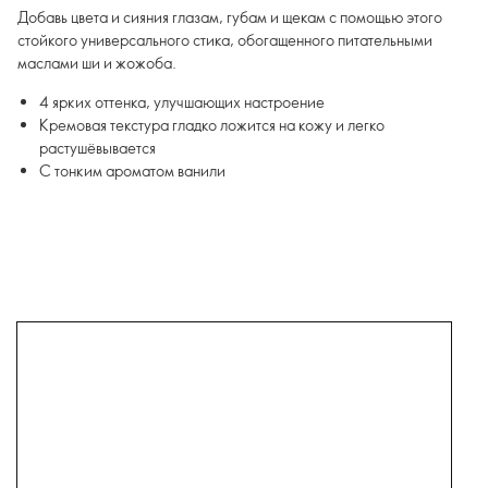
Добавь цвета и сияния глазам, губам и щекам с помощью этого
стойкого универсального стика, обогащенного питательными
маслами ши и жожоба.
4 ярких оттенка, улучшающих настроение
Кремовая текстура гладко ложится на кожу и легко
растушёвывается
С тонким ароматом ванили