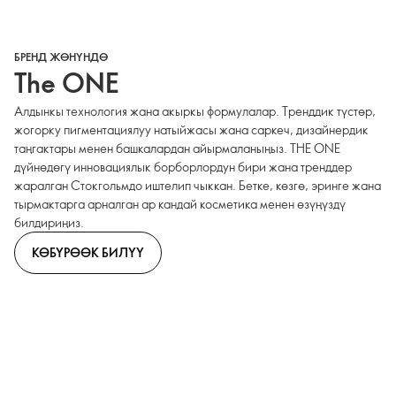
БРЕНД ЖӨНҮНДӨ
The ONE
Алдынкы технология жана акыркы формулалар. Тренддик түстөр,
жогорку пигментациялуу натыйжасы жана саркеч, дизайнердик
таңгактары менен башкалардан айырмаланыңыз. THE ONE
дүйнөдөгү инновациялык борборлордун бири жана тренддер
жаралган Стокгольмдо иштелип чыккан. Бетке, көзгө, эринге жана
тырмактарга арналган ар кандай косметика менен өзүңүздү
билдириңиз.
КӨБҮРӨӨК БИЛҮҮ