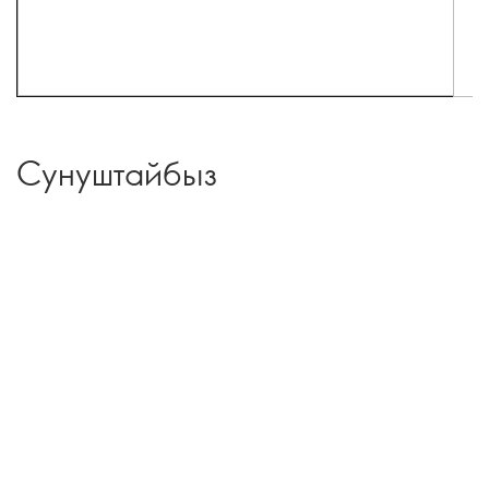
Сунуштайбыз