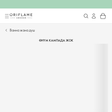
Ванна жана душ
ӨНҮМ КАМПАДА ЖОК