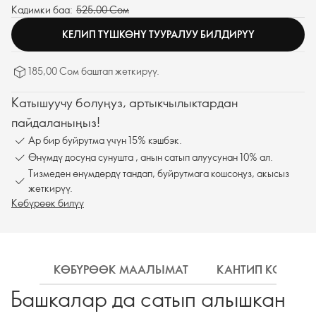
Кадимки баа:
525,00 Сом
КЕЛИП ТҮШКӨНҮ ТУУРАЛУУ БИЛДИРҮҮ
185,00 Сом баштап жеткирүү.
Катышуучу болуңуз, артыкчылыктардан
пайдаланыңыз!
Ар бир буйрутма үчүн 15% кэшбэк.
Өнүмдү досуңа сунушта , анын сатып алуусунан 10% ал.
Тизмеден өнүмдөрдү тандап, буйрутмага кошсоңуз, акысыз
жеткирүү.
Көбүрөөк билүү
КӨБҮРӨӨК МААЛЫМАТ
КАНТИП КОЛДОН
Башкалар да сатып алышкан