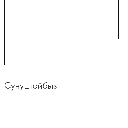
Сунуштайбыз