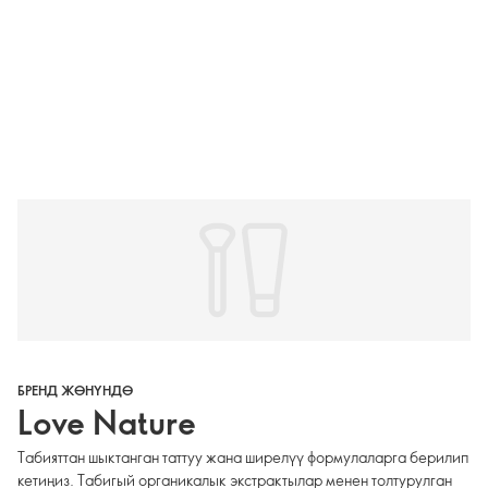
БРЕНД ЖӨНҮНДӨ
Love Nature
Табияттан шыктанган таттуу жана ширелүү формулаларга берилип
кетиңиз. Табигый органикалык экстрактылар менен толтурулган