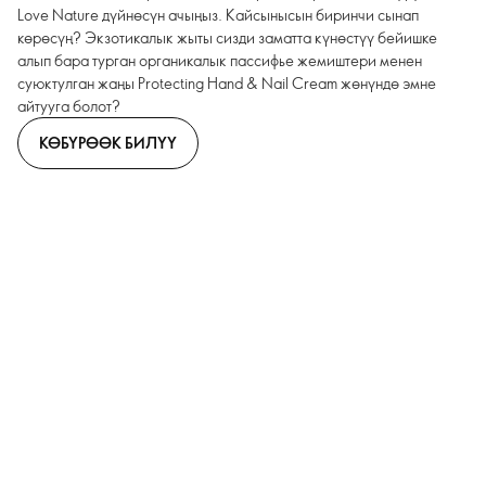
Love Nature дүйнөсүн ачыңыз. Кайсынысын биринчи сынап
көрөсүң? Экзотикалык жыты сизди заматта күнөстүү бейишке
алып бара турган органикалык пассифье жемиштери менен
суюктулган жаңы Protecting Hand & Nail Cream жөнүндө эмне
айтууга болот?
КӨБҮРӨӨК БИЛҮҮ