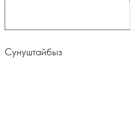
Сунуштайбыз