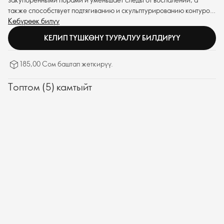
также способствует подтягиванию и скульптурированию контуров
глаз. Формула обеспечивает превосходную эффективность, делая
Көбүрөөк билүү
кожу более упругой.
КЕЛИП ТҮШКӨНҮ ТУУРАЛУУ БИЛДИРҮҮ
185,00 Сом баштап жеткирүү.
Топтом (5) камтыйт