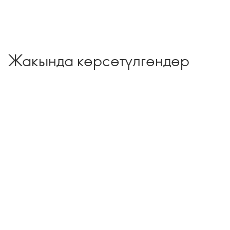
Жакында көрсөтүлгөндөр