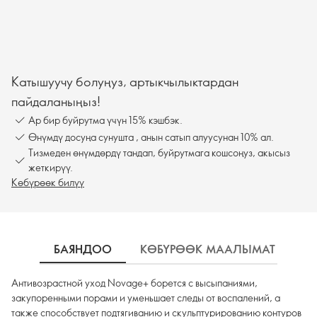
Катышуучу болуңуз, артыкчылыктардан
пайдаланыңыз!
Ар бир буйрутма үчүн 15% кэшбэк.
Өнүмдү досуңа сунушта , анын сатып алуусунан 10% ал.
Тизмеден өнүмдөрдү тандап, буйрутмага кошсоңуз, акысыз
жеткирүү.
Көбүрөөк билүү
БАЯНДОО
КӨБҮРӨӨК МААЛЫМАТ
К
Антивозрастной уход Novage+ борется с высыпаниями,
закупоренными порами и уменьшает следы от воспалений, а
также способствует подтягиванию и скульптурированию контуров