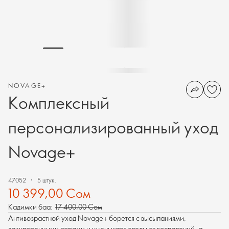
NOVAGE+
Комплексный
персонализированный уход
Novage+
47052
5 штук.
10 399,00 Сом
Кадимки баа:
17 400,00 Сом
Антивозрастной уход Novage+ борется с высыпаниями,
закупоренными порами и уменьшает следы от воспалений, а