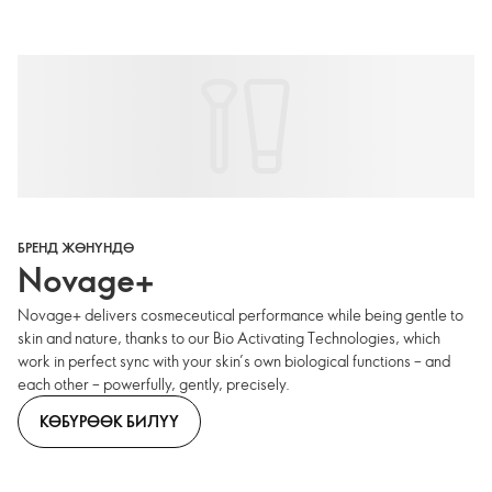
БРЕНД ЖӨНҮНДӨ
Novage+
Novage+ delivers cosmeceutical performance while being gentle to
skin and nature, thanks to our Bio Activating Technologies, which
work in perfect sync with your skin’s own biological functions – and
each other – powerfully, gently, precisely.
КӨБҮРӨӨК БИЛҮҮ