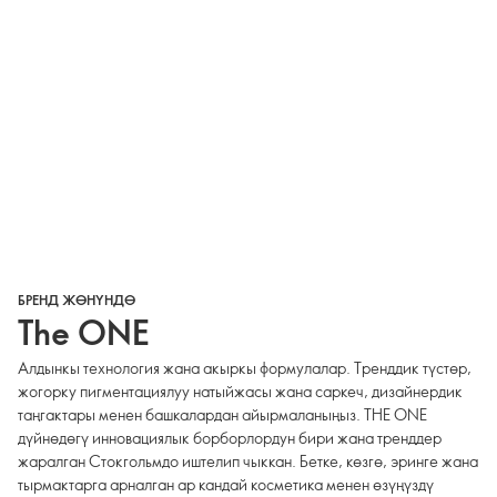
БРЕНД ЖӨНҮНДӨ
The ONE
Алдынкы технология жана акыркы формулалар. Тренддик түстөр,
жогорку пигментациялуу натыйжасы жана саркеч, дизайнердик
таңгактары менен башкалардан айырмаланыңыз. THE ONE
дүйнөдөгү инновациялык борборлордун бири жана тренддер
жаралган Стокгольмдо иштелип чыккан. Бетке, көзгө, эринге жана
тырмактарга арналган ар кандай косметика менен өзүңүздү