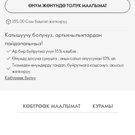
ӨНҮМ ЖӨНҮНДӨ ТОЛУК МААЛЫМАТ
185,00 Сом баштап жеткирүү.
Катышуучу болуңуз, артыкчылыктардан
пайдаланыңыз!
Ар бир буйрутма үчүн 15% кэшбэк.
Өнүмдү досуңа сунушта , анын сатып алуусунан 10% ал.
Тизмеден өнүмдөрдү тандап, буйрутмага кошсоңуз, акысыз
жеткирүү.
Көбүрөөк билүү
КӨБҮРӨӨК МААЛЫМАТ
КУРАМЫ
КО