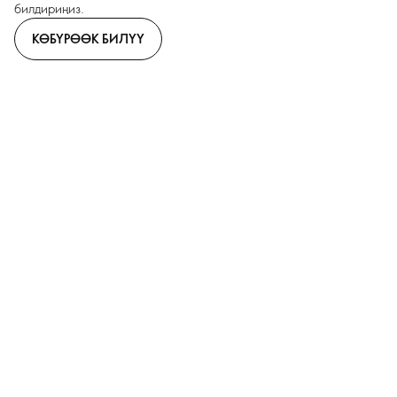
билдириңиз.
КӨБҮРӨӨК БИЛҮҮ