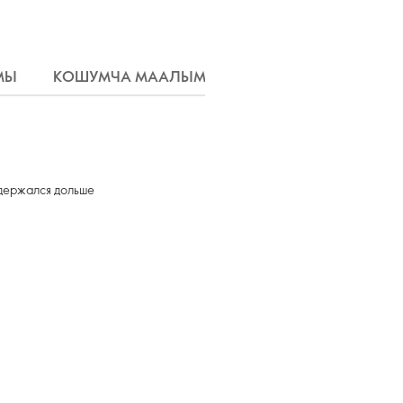
МЫ
КОШУМЧА МААЛЫМАТ
ЖЕТКИРҮҮ
 держался дольше