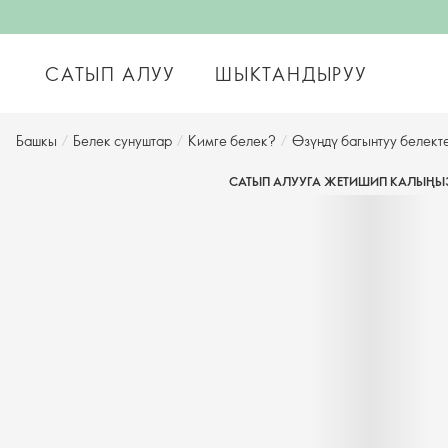
САТЫП АЛУУ
ШЫКТАНДЫРУУ
Башкы
/
Белек сунуштар
/
Кимге белек?
/
Өзүңдү багынтуу белект
САТЫП АЛУУГА ЖЕТИШИП КАЛЫҢЫ