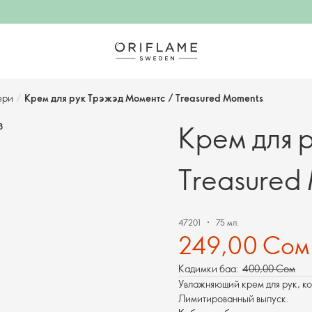
ери
/
Крем для рук Трэжэд Моментс / Treasured Moments
Крем для 
З
Treasured
47201
75 мл.
249,00 Сом
Кадимки баа:
400,00 Сом
Увлажняющий крем для рук, ко
Лимитированный выпуск.