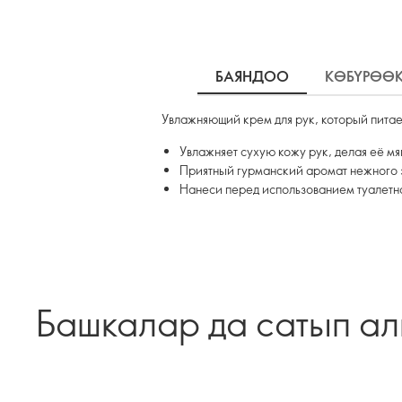
БАЯНДОО
КӨБҮРӨӨ
Увлажняющий крем для рук, который питае
Увлажняет сухую кожу рук, делая её мя
Приятный гурманский аромат нежного 
Нанеси перед использованием туалетн
Башкалар да сатып а