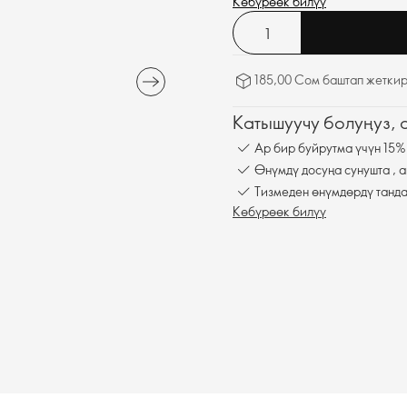
Көбүрөөк билүү
185,00 Сом баштап жеткир
Катышуучу болуңуз,
Ар бир буйрутма үчүн 15%
Өнүмдү досуңа сунушта , а
Тизмеден өнүмдөрдү танда
Көбүрөөк билүү