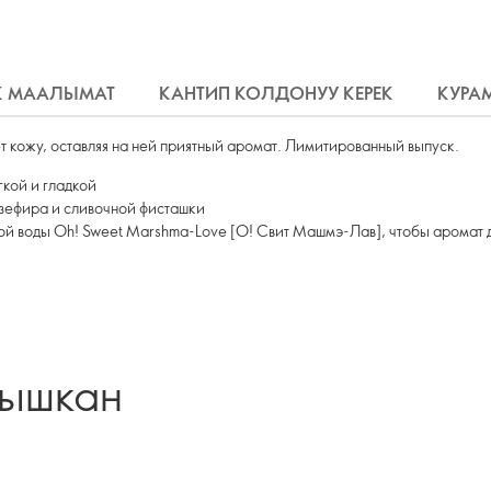
К МААЛЫМАТ
КАНТИП КОЛДОНУУ КЕРЕК
КУРА
т кожу, оставляя на ней приятный аромат. Лимитированный выпуск.
гкой и гладкой
зефира и сливочной фисташки
ой воды Oh! Sweet Marshma-Love [О! Свит Машмэ-Лав], чтобы аромат
лышкан