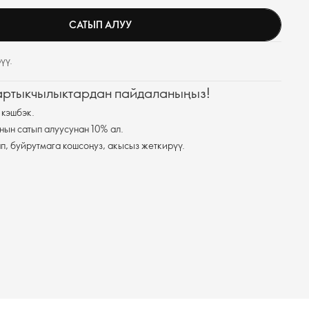
САТЫП АЛУУ
үү.
 артыкчылыктардан пайдаланыңыз!
 кэшбэк.
нын сатып алуусунан 10% ал.
п, буйрутмага кошсоңуз, акысыз жеткирүү.