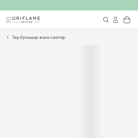
Зер буюмдар жана сааттар