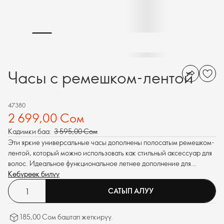
Часы с ремешком-лентой
47380
2 699,00 Сом
Кадимки баа:
3 595,00 Сом
Эти яркие универсальные часы дополнены полосатым ремешком-
лентой, который можно использовать как стильный аксессуар для
волос. Идеальное функциональное летнее дополнение для
беззаботных и счастливых моментов.
Көбүрөөк билүү
САТЫП АЛУУ
185,00 Сом баштап жеткирүү.