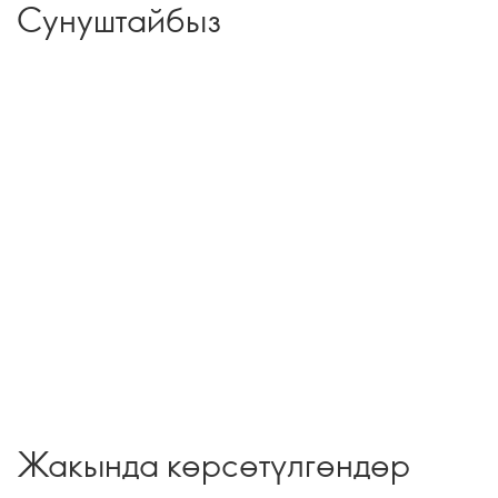
Сунуштайбыз
Жакында көрсөтүлгөндөр