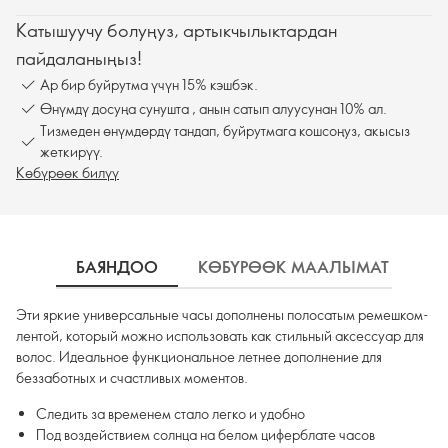
Катышуучу болуңуз, артыкчылыктардан
пайдаланыңыз!
Ар бир буйрутма үчүн 15% кэшбэк.
Өнүмдү досуңа сунушта , анын сатып алуусунан 10% ал.
Тизмеден өнүмдөрдү тандап, буйрутмага кошсоңуз, акысыз
жеткирүү.
Көбүрөөк билүү
БАЯНДОО
КӨБҮРӨӨК МААЛЫМАТ
К
Эти яркие универсальные часы дополнены полосатым ремешком-
лентой, который можно использовать как стильный аксессуар для
волос. Идеальное функциональное летнее дополнение для
беззаботных и счастливых моментов.
Следить за временем стало легко и удобно
Под воздействием солнца на белом циферблате часов